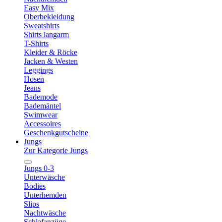
Easy Mix
Oberbekleidung
Sweatshirts
Shirts langarm
T-Shirts
Kleider & Röcke
Jacken & Westen
Leggings
Hosen
Jeans
Bademode
Bademäntel
Swimwear
Accessoires
Geschenkgutscheine
Jungs
Zur Kategorie Jungs
Jungs 0-3
Unterwäsche
Bodies
Unterhemden
Slips
Nachtwäsche
Schlafanzüge