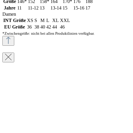
Größe
146*
152
158*
164
170*
176
188
Jahre
11
11-12
13
13-14
15
15-16
17
Damen
INT Größe
XS
S
M
L
XL
XXL
EU Größe
36
38
40
42
44
46
*Zwischengröße: nicht bei allen Produktlinien verfügbar.