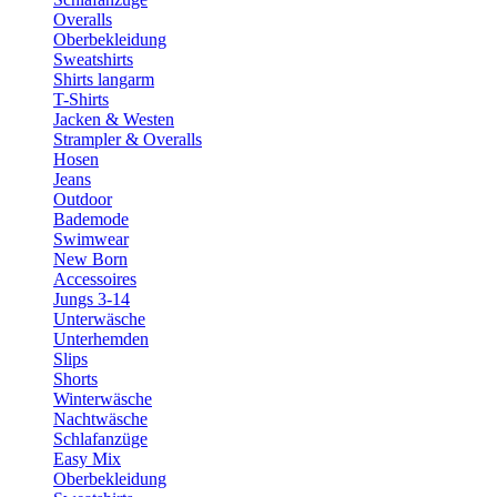
Overalls
Oberbekleidung
Sweatshirts
Shirts langarm
T-Shirts
Jacken & Westen
Strampler & Overalls
Hosen
Jeans
Outdoor
Bademode
Swimwear
New Born
Accessoires
Jungs 3-14
Unterwäsche
Unterhemden
Slips
Shorts
Winterwäsche
Nachtwäsche
Schlafanzüge
Easy Mix
Oberbekleidung