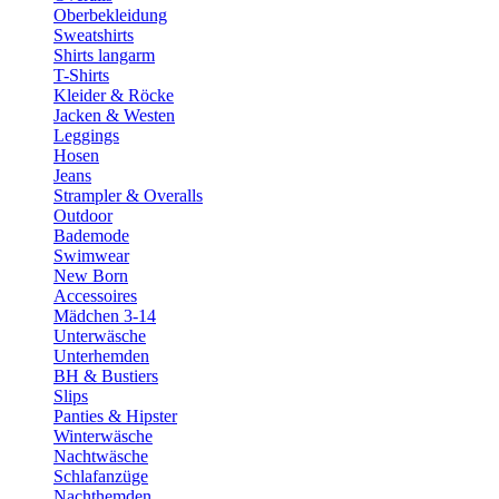
Oberbekleidung
Sweatshirts
Shirts langarm
T-Shirts
Kleider & Röcke
Jacken & Westen
Leggings
Hosen
Jeans
Strampler & Overalls
Outdoor
Bademode
Swimwear
New Born
Accessoires
Mädchen 3-14
Unterwäsche
Unterhemden
BH & Bustiers
Slips
Panties & Hipster
Winterwäsche
Nachtwäsche
Schlafanzüge
Nachthemden