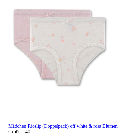
Mädchen-Rioslip (Doppelpack) off-white & rosa Blumen
Größe:
140