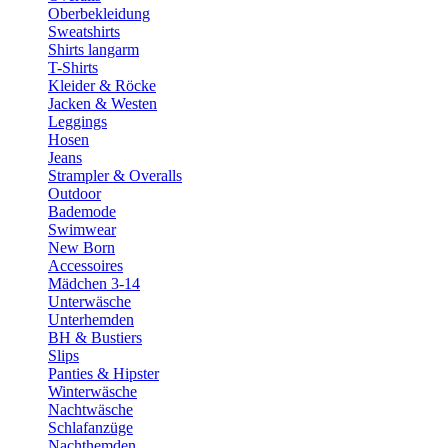
Oberbekleidung
Sweatshirts
Shirts langarm
T-Shirts
Kleider & Röcke
Jacken & Westen
Leggings
Hosen
Jeans
Strampler & Overalls
Outdoor
Bademode
Swimwear
New Born
Accessoires
Mädchen 3-14
Unterwäsche
Unterhemden
BH & Bustiers
Slips
Panties & Hipster
Winterwäsche
Nachtwäsche
Schlafanzüge
Nachthemden