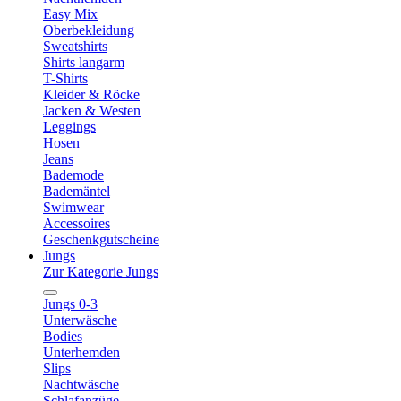
Easy Mix
Oberbekleidung
Sweatshirts
Shirts langarm
T-Shirts
Kleider & Röcke
Jacken & Westen
Leggings
Hosen
Jeans
Bademode
Bademäntel
Swimwear
Accessoires
Geschenkgutscheine
Jungs
Zur Kategorie Jungs
Jungs 0-3
Unterwäsche
Bodies
Unterhemden
Slips
Nachtwäsche
Schlafanzüge