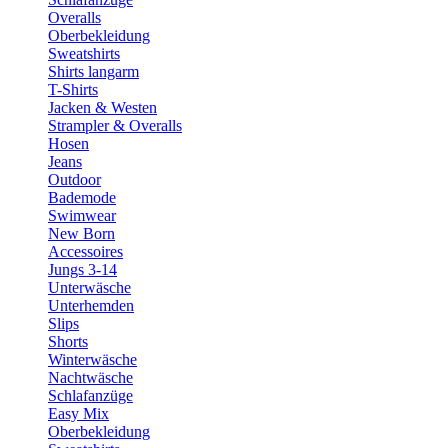
Overalls
Oberbekleidung
Sweatshirts
Shirts langarm
T-Shirts
Jacken & Westen
Strampler & Overalls
Hosen
Jeans
Outdoor
Bademode
Swimwear
New Born
Accessoires
Jungs 3-14
Unterwäsche
Unterhemden
Slips
Shorts
Winterwäsche
Nachtwäsche
Schlafanzüge
Easy Mix
Oberbekleidung