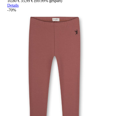
10,80 €
35,99 €
(69.99% gespart)
Details
-70%