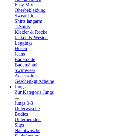
Easy Mix
Oberbekleidung
Sweatshirts
Shirts langarm
T-Shirts
Kleider & Röcke
Jacken & Westen
Leggings
Hosen
Jeans
Bademode
Bademäntel
Swimwear
Accessoires
Geschenkgutscheine
Jungs
Zur Kategorie Jungs
Jungs 0-3
Unterwäsche
Bodies
Unterhemden
Slips
Nachtwäsche
Schlafanzüge