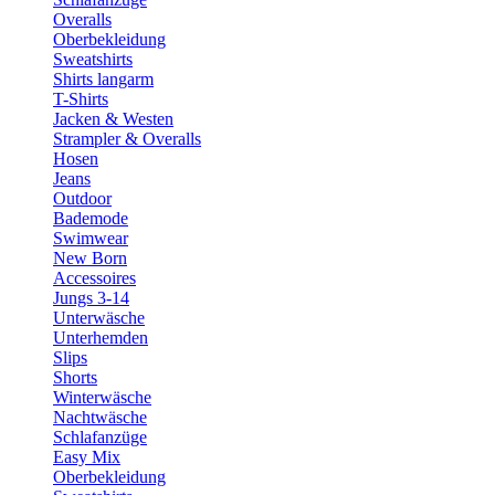
Overalls
Oberbekleidung
Sweatshirts
Shirts langarm
T-Shirts
Jacken & Westen
Strampler & Overalls
Hosen
Jeans
Outdoor
Bademode
Swimwear
New Born
Accessoires
Jungs 3-14
Unterwäsche
Unterhemden
Slips
Shorts
Winterwäsche
Nachtwäsche
Schlafanzüge
Easy Mix
Oberbekleidung