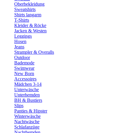
Oberbekleidung
Sweatshirts
Shirts langarm
T-Shirts
Kleider & Röcke
Jacken & Westen
Leggings
Hosen
Jeans
Strampler & Overalls
Outdoor
Bademode
Swimwear
New Born
Accessoires
Mädchen 3-14
Unterwäsche
Unterhemden
BH & Bustiers
Slips
Panties & Hipster
Winterwäsche
Nachtwäsche
Schlafanzüge
Nachthemden