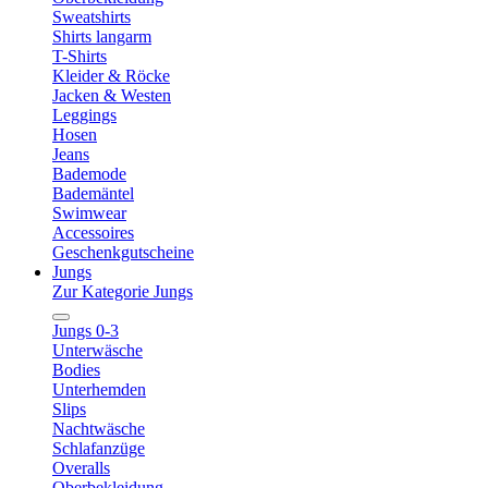
Sweatshirts
Shirts langarm
T-Shirts
Kleider & Röcke
Jacken & Westen
Leggings
Hosen
Jeans
Bademode
Bademäntel
Swimwear
Accessoires
Geschenkgutscheine
Jungs
Zur Kategorie Jungs
Jungs 0-3
Unterwäsche
Bodies
Unterhemden
Slips
Nachtwäsche
Schlafanzüge
Overalls
Oberbekleidung