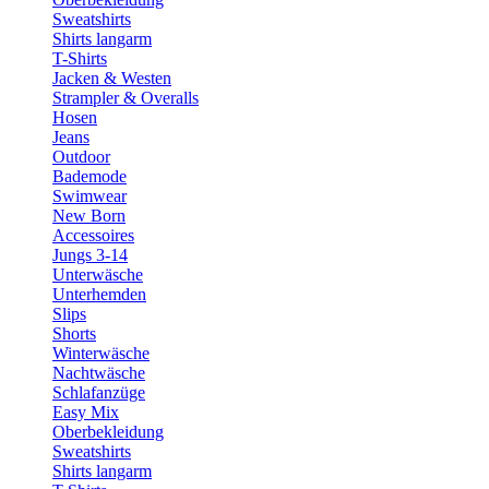
Sweatshirts
Shirts langarm
T-Shirts
Jacken & Westen
Strampler & Overalls
Hosen
Jeans
Outdoor
Bademode
Swimwear
New Born
Accessoires
Jungs 3-14
Unterwäsche
Unterhemden
Slips
Shorts
Winterwäsche
Nachtwäsche
Schlafanzüge
Easy Mix
Oberbekleidung
Sweatshirts
Shirts langarm