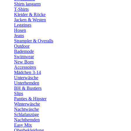
Shirts langarm
T-Shirts
Kleider & Röcke
Jacken & Westen
Leggings
Hosen
Jeans
Strampler & Overalls
Outdoor
Bademode
Swimwear
New Born
Accessoires
Mädchen 3-14
Unterwäsche
Unterhemden
BH & Bustiers
Slips
Panties & Hipster
Winterwäsche
Nachtwäsche
Schlafanzüge
Nachthemden
Easy Mix
Oberbekleidung