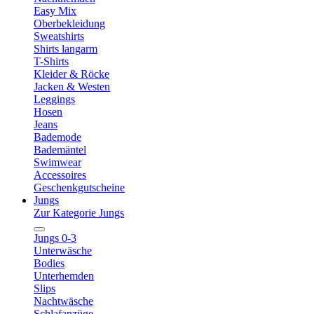
Easy Mix
Oberbekleidung
Sweatshirts
Shirts langarm
T-Shirts
Kleider & Röcke
Jacken & Westen
Leggings
Hosen
Jeans
Bademode
Bademäntel
Swimwear
Accessoires
Geschenkgutscheine
Jungs
Zur Kategorie Jungs
Jungs 0-3
Unterwäsche
Bodies
Unterhemden
Slips
Nachtwäsche
Schlafanzüge