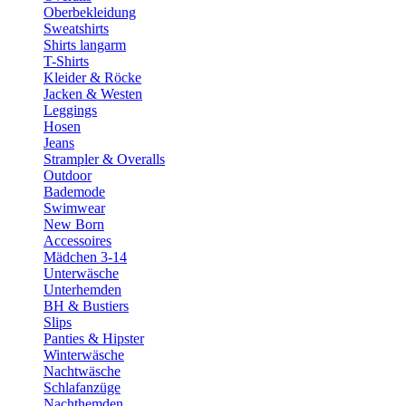
Oberbekleidung
Sweatshirts
Shirts langarm
T-Shirts
Kleider & Röcke
Jacken & Westen
Leggings
Hosen
Jeans
Strampler & Overalls
Outdoor
Bademode
Swimwear
New Born
Accessoires
Mädchen 3-14
Unterwäsche
Unterhemden
BH & Bustiers
Slips
Panties & Hipster
Winterwäsche
Nachtwäsche
Schlafanzüge
Nachthemden