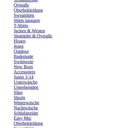
Overalls
Oberbekleidung
Sweatshirts
Shirts langarm
T-Shirts
Jacken & Westen
Strampler & Overalls
Hosen
Jeans
Outdoor
Bademode
Swimwear
New Born
Accessoires
Jungs 3-14
Unterwäsche
Unterhemden
Slips
Shorts
Winterwäsche
Nachtwäsche
Schlafanzüge
Easy Mix
Oberbekleidung