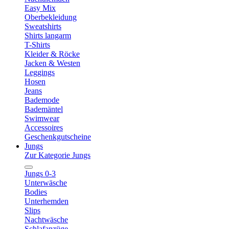
Easy Mix
Oberbekleidung
Sweatshirts
Shirts langarm
T-Shirts
Kleider & Röcke
Jacken & Westen
Leggings
Hosen
Jeans
Bademode
Bademäntel
Swimwear
Accessoires
Geschenkgutscheine
Jungs
Zur Kategorie Jungs
Jungs 0-3
Unterwäsche
Bodies
Unterhemden
Slips
Nachtwäsche
Schlafanzüge