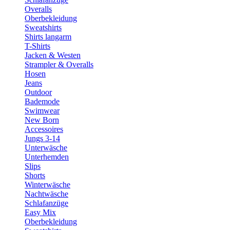
Overalls
Oberbekleidung
Sweatshirts
Shirts langarm
T-Shirts
Jacken & Westen
Strampler & Overalls
Hosen
Jeans
Outdoor
Bademode
Swimwear
New Born
Accessoires
Jungs 3-14
Unterwäsche
Unterhemden
Slips
Shorts
Winterwäsche
Nachtwäsche
Schlafanzüge
Easy Mix
Oberbekleidung