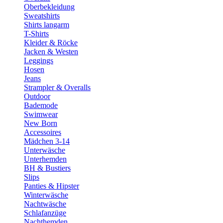
Oberbekleidung
Sweatshirts
Shirts langarm
T-Shirts
Kleider & Röcke
Jacken & Westen
Leggings
Hosen
Jeans
Strampler & Overalls
Outdoor
Bademode
Swimwear
New Born
Accessoires
Mädchen 3-14
Unterwäsche
Unterhemden
BH & Bustiers
Slips
Panties & Hipster
Winterwäsche
Nachtwäsche
Schlafanzüge
Nachthemden