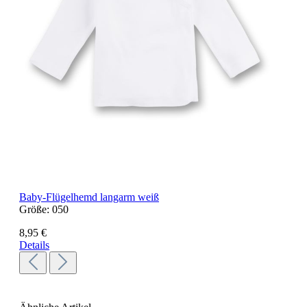
Baby-Flügelhemd langarm weiß
Größe:
050
8,95 €
Details