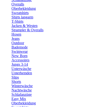
Overalls
Oberbekleidung
Sweatshirts
Shirts langarm
T-Shirts
Jacken & Westen
Strampler & Overalls
Hosen
Jeans
Outdoor
Bademode
Swimwear
New Born
Accessoires
Jungs 3-14
Unterwäsche
Unterhemden
Slips
Shorts
Winterwäsche
Nachtwäsche
Schlafanzüge
Easy Mix
Oberbekleidung