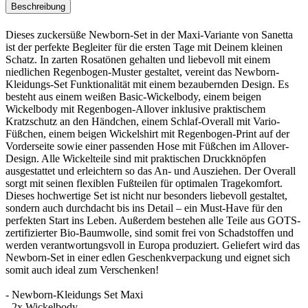
Beschreibung
Dieses zuckersüße Newborn-Set in der Maxi-Variante von Sanetta
ist der perfekte Begleiter für die ersten Tage mit Deinem kleinen
Schatz. In zarten Rosatönen gehalten und liebevoll mit einem
niedlichen Regenbogen-Muster gestaltet, vereint das Newborn-
Kleidungs-Set Funktionalität mit einem bezaubernden Design. Es
besteht aus einem weißen Basic-Wickelbody, einem beigen
Wickelbody mit Regenbogen-Allover inklusive praktischem
Kratzschutz an den Händchen, einem Schlaf-Overall mit Vario-
Füßchen, einem beigen Wickelshirt mit Regenbogen-Print auf der
Vorderseite sowie einer passenden Hose mit Füßchen im Allover-
Design. Alle Wickelteile sind mit praktischen Druckknöpfen
ausgestattet und erleichtern so das An- und Ausziehen. Der Overall
sorgt mit seinen flexiblen Fußteilen für optimalen Tragekomfort.
Dieses hochwertige Set ist nicht nur besonders liebevoll gestaltet,
sondern auch durchdacht bis ins Detail – ein Must-Have für den
perfekten Start ins Leben. Außerdem bestehen alle Teile aus GOTS-
zertifizierter Bio-Baumwolle, sind somit frei von Schadstoffen und
werden verantwortungsvoll in Europa produziert. Geliefert wird das
Newborn-Set in einer edlen Geschenkverpackung und eignet sich
somit auch ideal zum Verschenken!
- Newborn-Kleidungs Set Maxi
- 2x Wickelbody