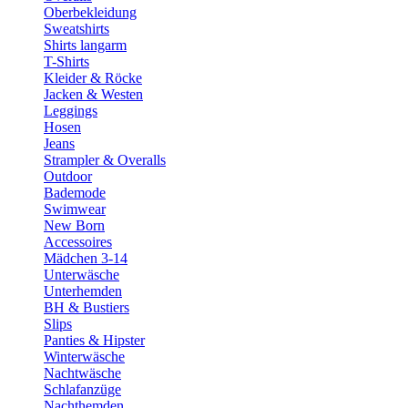
Oberbekleidung
Sweatshirts
Shirts langarm
T-Shirts
Kleider & Röcke
Jacken & Westen
Leggings
Hosen
Jeans
Strampler & Overalls
Outdoor
Bademode
Swimwear
New Born
Accessoires
Mädchen 3-14
Unterwäsche
Unterhemden
BH & Bustiers
Slips
Panties & Hipster
Winterwäsche
Nachtwäsche
Schlafanzüge
Nachthemden