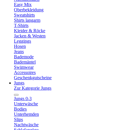
Easy Mix
Oberbekleidung
Sweatshirts
Shirts langarm
T-Shirts
Kleider & Röcke
Jacken & Westen
Leggings
Hosen
Jeans
Bademode
Bademäntel
Swimwear
Accessoires
Geschenkgutscheine
Jungs
Zur Kategorie Jungs
Jungs 0-3
Unterwäsche
Bodies
Unterhemden
Slips
Nachtwäsche
Schlafanzüge