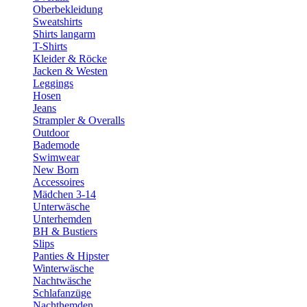
Oberbekleidung
Sweatshirts
Shirts langarm
T-Shirts
Kleider & Röcke
Jacken & Westen
Leggings
Hosen
Jeans
Strampler & Overalls
Outdoor
Bademode
Swimwear
New Born
Accessoires
Mädchen 3-14
Unterwäsche
Unterhemden
BH & Bustiers
Slips
Panties & Hipster
Winterwäsche
Nachtwäsche
Schlafanzüge
Nachthemden