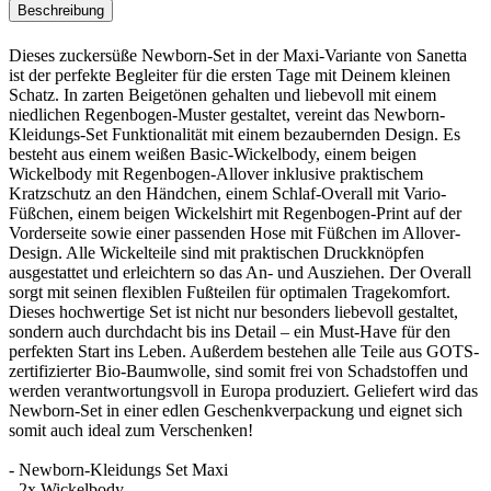
Beschreibung
Dieses zuckersüße Newborn-Set in der Maxi-Variante von Sanetta
ist der perfekte Begleiter für die ersten Tage mit Deinem kleinen
Schatz. In zarten Beigetönen gehalten und liebevoll mit einem
niedlichen Regenbogen-Muster gestaltet, vereint das Newborn-
Kleidungs-Set Funktionalität mit einem bezaubernden Design. Es
besteht aus einem weißen Basic-Wickelbody, einem beigen
Wickelbody mit Regenbogen-Allover inklusive praktischem
Kratzschutz an den Händchen, einem Schlaf-Overall mit Vario-
Füßchen, einem beigen Wickelshirt mit Regenbogen-Print auf der
Vorderseite sowie einer passenden Hose mit Füßchen im Allover-
Design. Alle Wickelteile sind mit praktischen Druckknöpfen
ausgestattet und erleichtern so das An- und Ausziehen. Der Overall
sorgt mit seinen flexiblen Fußteilen für optimalen Tragekomfort.
Dieses hochwertige Set ist nicht nur besonders liebevoll gestaltet,
sondern auch durchdacht bis ins Detail – ein Must-Have für den
perfekten Start ins Leben. Außerdem bestehen alle Teile aus GOTS-
zertifizierter Bio-Baumwolle, sind somit frei von Schadstoffen und
werden verantwortungsvoll in Europa produziert. Geliefert wird das
Newborn-Set in einer edlen Geschenkverpackung und eignet sich
somit auch ideal zum Verschenken!
- Newborn-Kleidungs Set Maxi
- 2x Wickelbody