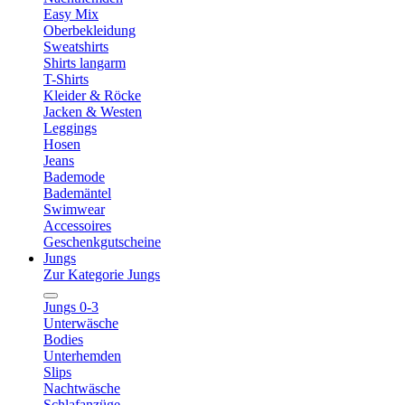
Easy Mix
Oberbekleidung
Sweatshirts
Shirts langarm
T-Shirts
Kleider & Röcke
Jacken & Westen
Leggings
Hosen
Jeans
Bademode
Bademäntel
Swimwear
Accessoires
Geschenkgutscheine
Jungs
Zur Kategorie Jungs
Jungs 0-3
Unterwäsche
Bodies
Unterhemden
Slips
Nachtwäsche
Schlafanzüge