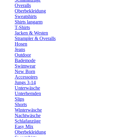
Overalls
Oberbekleidung
Sweatshirts
Shirts langarm
T-Shirts
Jacken & Westen
Strampler & Overalls
Hosen
Jeans
Outdoor
Bademode
Swimwear
New Born
Accessoires
Jungs 3-14
Unterwäsche
Unterhemden
Slips
Shorts
Winterwäsche
Nachtwäsche
Schlafanzüge
Easy Mix
Oberbekleidung