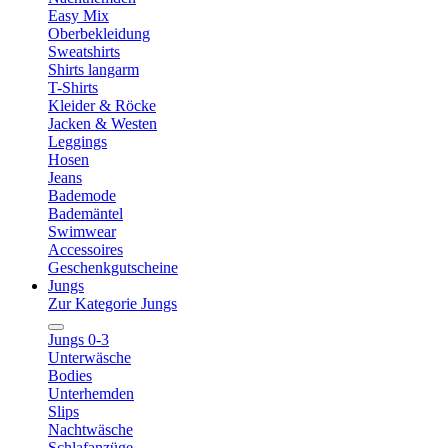
Easy Mix
Oberbekleidung
Sweatshirts
Shirts langarm
T-Shirts
Kleider & Röcke
Jacken & Westen
Leggings
Hosen
Jeans
Bademode
Bademäntel
Swimwear
Accessoires
Geschenkgutscheine
Jungs
Zur Kategorie Jungs
Jungs 0-3
Unterwäsche
Bodies
Unterhemden
Slips
Nachtwäsche
Schlafanzüge