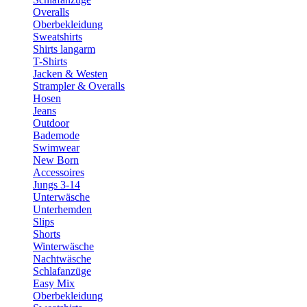
Overalls
Oberbekleidung
Sweatshirts
Shirts langarm
T-Shirts
Jacken & Westen
Strampler & Overalls
Hosen
Jeans
Outdoor
Bademode
Swimwear
New Born
Accessoires
Jungs 3-14
Unterwäsche
Unterhemden
Slips
Shorts
Winterwäsche
Nachtwäsche
Schlafanzüge
Easy Mix
Oberbekleidung