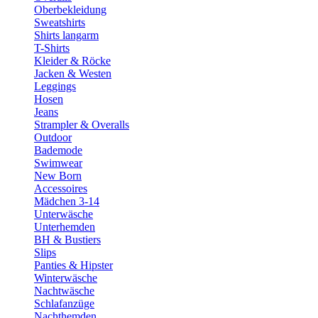
Oberbekleidung
Sweatshirts
Shirts langarm
T-Shirts
Kleider & Röcke
Jacken & Westen
Leggings
Hosen
Jeans
Strampler & Overalls
Outdoor
Bademode
Swimwear
New Born
Accessoires
Mädchen 3-14
Unterwäsche
Unterhemden
BH & Bustiers
Slips
Panties & Hipster
Winterwäsche
Nachtwäsche
Schlafanzüge
Nachthemden