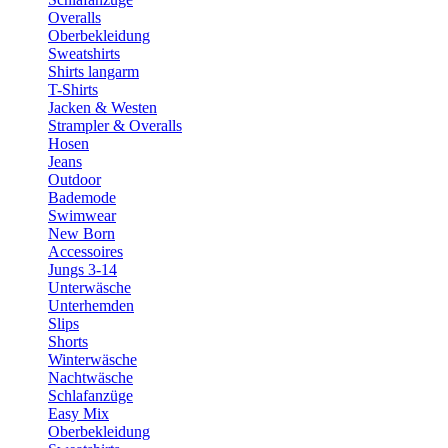
Overalls
Oberbekleidung
Sweatshirts
Shirts langarm
T-Shirts
Jacken & Westen
Strampler & Overalls
Hosen
Jeans
Outdoor
Bademode
Swimwear
New Born
Accessoires
Jungs 3-14
Unterwäsche
Unterhemden
Slips
Shorts
Winterwäsche
Nachtwäsche
Schlafanzüge
Easy Mix
Oberbekleidung