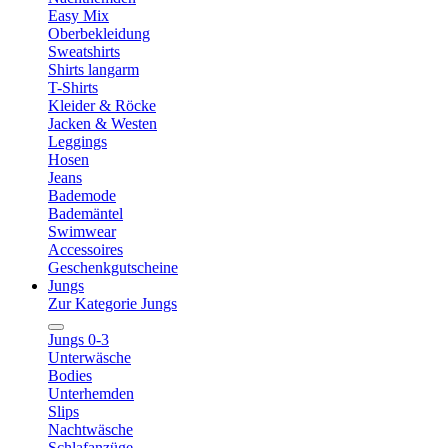
Easy Mix
Oberbekleidung
Sweatshirts
Shirts langarm
T-Shirts
Kleider & Röcke
Jacken & Westen
Leggings
Hosen
Jeans
Bademode
Bademäntel
Swimwear
Accessoires
Geschenkgutscheine
Jungs
Zur Kategorie Jungs
Jungs 0-3
Unterwäsche
Bodies
Unterhemden
Slips
Nachtwäsche
Schlafanzüge