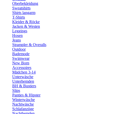
Oberbekleidung
Sweatshirts
Shirts langarm
T-Shirts
Kleider & Röcke
Jacken & Westen
Leggings
Hosen
Jeans
Strampler & Overalls
Outdoor
Bademode
Swimwear
New Born
Accessoires
Mädchen 3-14
Unterwäsche
Unterhemden
BH & Bustiers
Slips
Panties & Hipster
Winterwäsche
Nachtwäsche
Schlafanzüge
Nachthemden