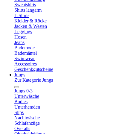
Sweatshirts
Shirts langarm
T-Shirts
Kleider & Röcke
Jacken & Westen
Leggings
Hosen
Jeans
Bademode
Bademäntel
Swimwear
Accessoires
Geschenkgutscheine
Jungs
Zur Kategorie Jungs
Jungs 0-3
Unterwäsche
Bodies
Unterhemden
Slips
Nachtwäsche
Schlafanzüge
Overalls
Oberbekleidung