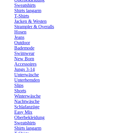
Sweatshirts
Shirts langarm
T-Shirts
Jacken & Westen
Strampler & Overalls
Hosen
Jeans
Outdoor
Bademode
Swimwear
New Born
Accessoires
Jungs 3-14
Unterwäsche
Unterhemden
Slips
Shorts
Winterwäsche
Nachtwäsche
Schlafanzüge
Easy Mix
Oberbekleidung
Sweatshirts
Shirts langarm