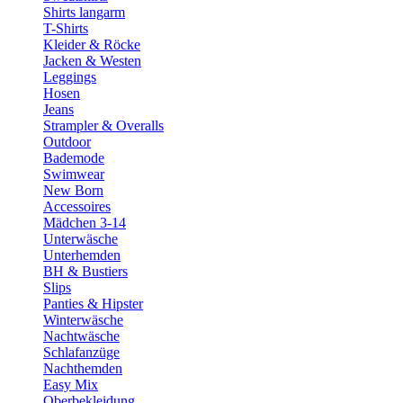
Shirts langarm
T-Shirts
Kleider & Röcke
Jacken & Westen
Leggings
Hosen
Jeans
Strampler & Overalls
Outdoor
Bademode
Swimwear
New Born
Accessoires
Mädchen 3-14
Unterwäsche
Unterhemden
BH & Bustiers
Slips
Panties & Hipster
Winterwäsche
Nachtwäsche
Schlafanzüge
Nachthemden
Easy Mix
Oberbekleidung