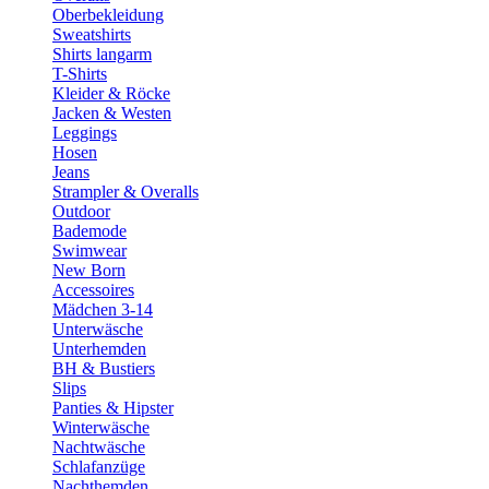
Oberbekleidung
Sweatshirts
Shirts langarm
T-Shirts
Kleider & Röcke
Jacken & Westen
Leggings
Hosen
Jeans
Strampler & Overalls
Outdoor
Bademode
Swimwear
New Born
Accessoires
Mädchen 3-14
Unterwäsche
Unterhemden
BH & Bustiers
Slips
Panties & Hipster
Winterwäsche
Nachtwäsche
Schlafanzüge
Nachthemden