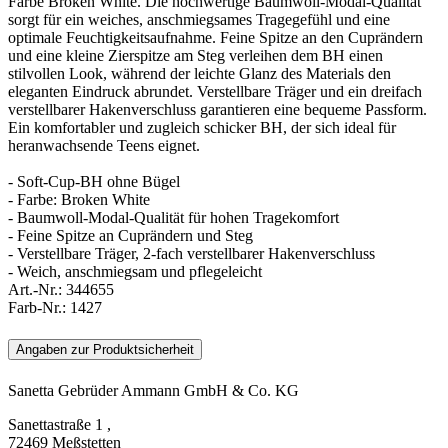
Farbe Broken White. Die hochwertige Baumwoll-Modal-Qualität
sorgt für ein weiches, anschmiegsames Tragegefühl und eine
optimale Feuchtigkeitsaufnahme. Feine Spitze an den Cuprändern
und eine kleine Zierspitze am Steg verleihen dem BH einen
stilvollen Look, während der leichte Glanz des Materials den
eleganten Eindruck abrundet. Verstellbare Träger und ein dreifach
verstellbarer Hakenverschluss garantieren eine bequeme Passform.
Ein komfortabler und zugleich schicker BH, der sich ideal für
heranwachsende Teens eignet.
- Soft-Cup-BH ohne Bügel
- Farbe: Broken White
- Baumwoll-Modal-Qualität für hohen Tragekomfort
- Feine Spitze an Cuprändern und Steg
- Verstellbare Träger, 2-fach verstellbarer Hakenverschluss
- Weich, anschmiegsam und pflegeleicht
Art.-Nr.:
344655
Farb-Nr.:
1427
Angaben zur Produktsicherheit
Sanetta Gebrüder Ammann GmbH & Co. KG
Sanettastraße 1 ,
72469 Meßstetten