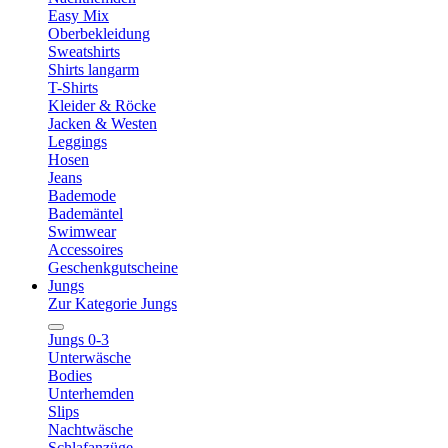
Easy Mix
Oberbekleidung
Sweatshirts
Shirts langarm
T-Shirts
Kleider & Röcke
Jacken & Westen
Leggings
Hosen
Jeans
Bademode
Bademäntel
Swimwear
Accessoires
Geschenkgutscheine
Jungs
Zur Kategorie Jungs
Jungs 0-3
Unterwäsche
Bodies
Unterhemden
Slips
Nachtwäsche
Schlafanzüge