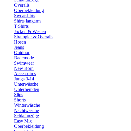
Overalls
Oberbekleidung
Sweatshirts
Shirts langarm
T-Shirts
Jacken & Westen
Strampler & Overalls
Hosen
Jeans
Outdoor
Bademode
Swimwear
New Born
Accessoires
Jungs 3-14
Unterwäsche
Unterhemden
Slips
Shorts
Winterwäsche
Nachtwäsche
Schlafanzüge
Easy Mix
Oberbekleidung