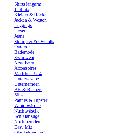
Shirts langarm
T-Shirts
Kleider & Röcke
Jacken & Westen
Leggings
Hosen
Jeans
Strampler & Overalls
Outdoor
Bademode
Swimwear
New Born
Accessoires
Mädchen 3-14
Unterwäsche
Unterhemden
BH & Bustiers
Slips
Panties & Hipster
Winterwäsche
Nachtwäsche
Schlafanzüge
Nachthemden
Easy Mix
Oberbekleidung