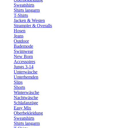
Sweatshirts
Shirts langarm
T-Shirts
Jacken & Westen
Strampler & Overalls
Hosen
Jeans
Outdoor
Bademode
Swimwear
New Born
Accessoires
Jungs 3-14
Unterwäsche
Unterhemden
Slips
Shorts
Winterwäsche
Nachtwäsche
Schlafanzüge
Easy Mix
Oberbekleidung
Sweatshirts
Shirts langarm