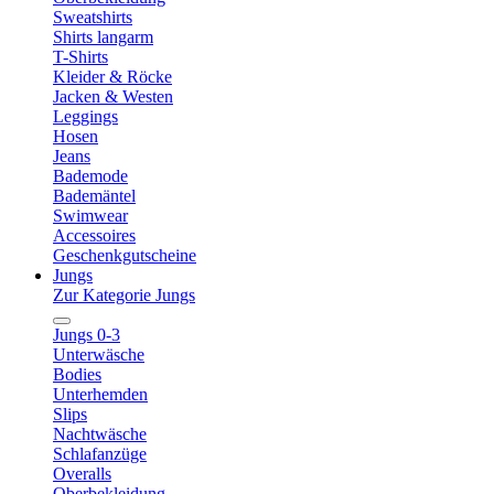
Sweatshirts
Shirts langarm
T-Shirts
Kleider & Röcke
Jacken & Westen
Leggings
Hosen
Jeans
Bademode
Bademäntel
Swimwear
Accessoires
Geschenkgutscheine
Jungs
Zur Kategorie Jungs
Jungs 0-3
Unterwäsche
Bodies
Unterhemden
Slips
Nachtwäsche
Schlafanzüge
Overalls
Oberbekleidung