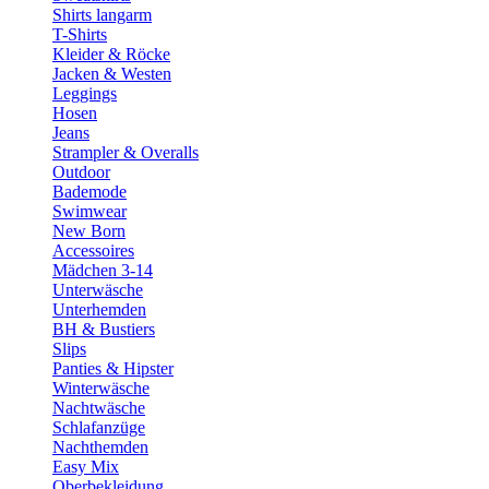
Shirts langarm
T-Shirts
Kleider & Röcke
Jacken & Westen
Leggings
Hosen
Jeans
Strampler & Overalls
Outdoor
Bademode
Swimwear
New Born
Accessoires
Mädchen 3-14
Unterwäsche
Unterhemden
BH & Bustiers
Slips
Panties & Hipster
Winterwäsche
Nachtwäsche
Schlafanzüge
Nachthemden
Easy Mix
Oberbekleidung