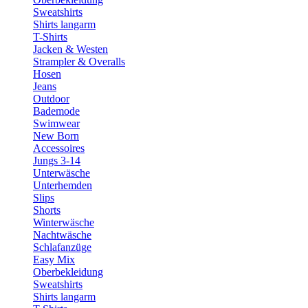
Sweatshirts
Shirts langarm
T-Shirts
Jacken & Westen
Strampler & Overalls
Hosen
Jeans
Outdoor
Bademode
Swimwear
New Born
Accessoires
Jungs 3-14
Unterwäsche
Unterhemden
Slips
Shorts
Winterwäsche
Nachtwäsche
Schlafanzüge
Easy Mix
Oberbekleidung
Sweatshirts
Shirts langarm