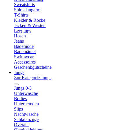
Sweatshirts
Shirts langarm
T-Shirts
Kleider & Röcke
Jacken & Westen
Leggings
Hosen
Jeans
Bademode
Bademäntel
Swimwear
Accessoires
Geschenkgutscheine
Jungs
Zur Kategorie Jungs
Jungs 0-3
Unterwäsche
Bodies
Unterhemden
Slips
Nachtwäsche
Schlafanzüge
Overalls
Oberbekleidung