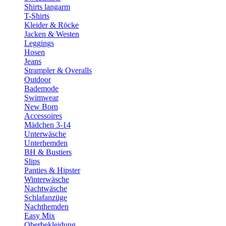
Shirts langarm
T-Shirts
Kleider & Röcke
Jacken & Westen
Leggings
Hosen
Jeans
Strampler & Overalls
Outdoor
Bademode
Swimwear
New Born
Accessoires
Mädchen 3-14
Unterwäsche
Unterhemden
BH & Bustiers
Slips
Panties & Hipster
Winterwäsche
Nachtwäsche
Schlafanzüge
Nachthemden
Easy Mix
Oberbekleidung