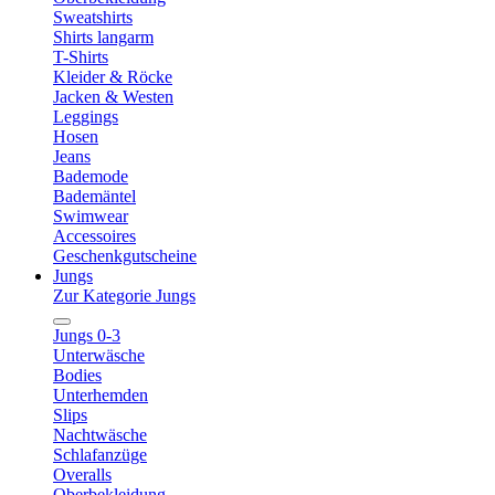
Sweatshirts
Shirts langarm
T-Shirts
Kleider & Röcke
Jacken & Westen
Leggings
Hosen
Jeans
Bademode
Bademäntel
Swimwear
Accessoires
Geschenkgutscheine
Jungs
Zur Kategorie Jungs
Jungs 0-3
Unterwäsche
Bodies
Unterhemden
Slips
Nachtwäsche
Schlafanzüge
Overalls
Oberbekleidung