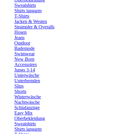
Sweatshirts
Shirts langarm
T-Shirts
Jacken & Westen
Strampler & Overalls
Hosen
Jeans
Outdoor
Bademode
Swimwear
New Born
Accessoires
Jungs 3-14
Unterwäsche
Unterhemden
Slips
Shorts
Winterwäsche
Nachtwäsche
Schlafanzüge
Easy Mix
Oberbekleidung
Sweatshirts
Shirts langarm