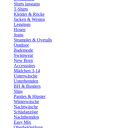
Shirts langarm
T-Shirts
Kleider & Röcke
Jacken & Westen
Leggings
Hosen
Jeans
Strampler & Overalls
Outdoor
Bademode
Swimwear
New Born
Accessoires
Mädchen 3-14
Unterwäsche
Unterhemden
BH & Bustiers
Slips
Panties & Hipster
Winterwäsche
Nachtwäsche
Schlafanzüge
Nachthemden
Easy Mix
Oberbekleidung