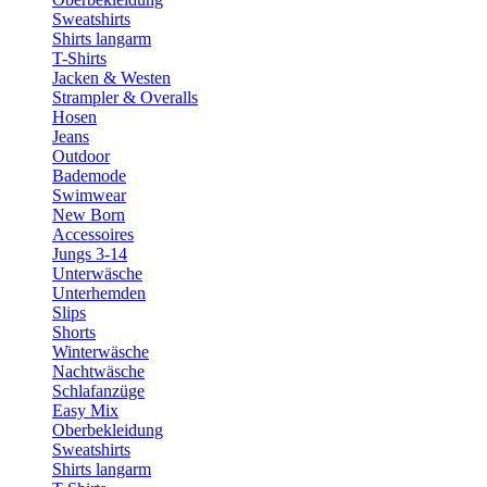
Sweatshirts
Shirts langarm
T-Shirts
Jacken & Westen
Strampler & Overalls
Hosen
Jeans
Outdoor
Bademode
Swimwear
New Born
Accessoires
Jungs 3-14
Unterwäsche
Unterhemden
Slips
Shorts
Winterwäsche
Nachtwäsche
Schlafanzüge
Easy Mix
Oberbekleidung
Sweatshirts
Shirts langarm