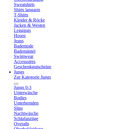
Sweatshirts
Shirts langarm
T-Shirts
Kleider & Röcke
Jacken & Westen
Leggings
Hosen
Jeans
Bademode
Bademäntel
Swimwear
Accessoires
Geschenkgutscheine
Jungs
Zur Kategorie Jungs
Jungs 0-3
Unterwäsche
Bodies
Unterhemden
Slips
Nachtwäsche
Schlafanzüge
Overalls
Oberbekleidung