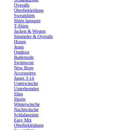
Overalls
Oberbekleidung
Sweatshirts
Shirts langarm
T-Shirts
Jacken & Westen
Strampler & Overalls
Hosen
Jeans
Outdoor
Bademode
Swimwear
New Born
Accessoires
Jungs 3-14
Unterwäsche
Unterhemden
Slips
Shorts
Winterwäsche
Nachtwäsche
Schlafanzüge
Easy Mix
Oberbekleidung