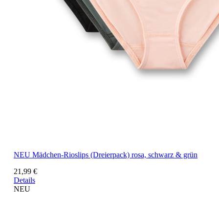
NEU
Mädchen-Rioslips (Dreierpack) rosa, schwarz & grün
21,99 €
Details
NEU