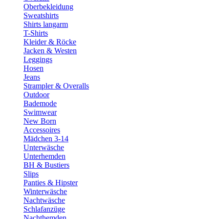
Oberbekleidung
Sweatshirts
Shirts langarm
T-Shirts
Kleider & Röcke
Jacken & Westen
Leggings
Hosen
Jeans
Strampler & Overalls
Outdoor
Bademode
Swimwear
New Born
Accessoires
Mädchen 3-14
Unterwäsche
Unterhemden
BH & Bustiers
Slips
Panties & Hipster
Winterwäsche
Nachtwäsche
Schlafanzüge
Nachthemden