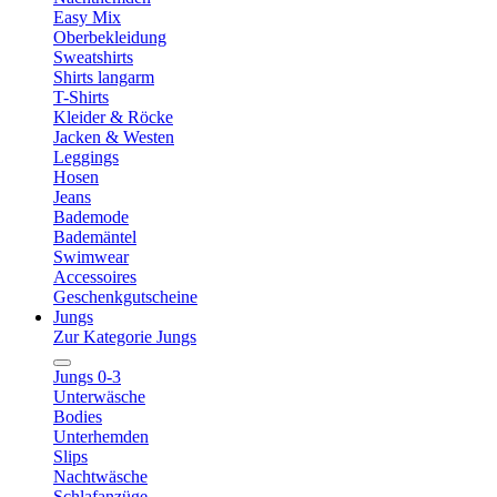
Easy Mix
Oberbekleidung
Sweatshirts
Shirts langarm
T-Shirts
Kleider & Röcke
Jacken & Westen
Leggings
Hosen
Jeans
Bademode
Bademäntel
Swimwear
Accessoires
Geschenkgutscheine
Jungs
Zur Kategorie Jungs
Jungs 0-3
Unterwäsche
Bodies
Unterhemden
Slips
Nachtwäsche
Schlafanzüge