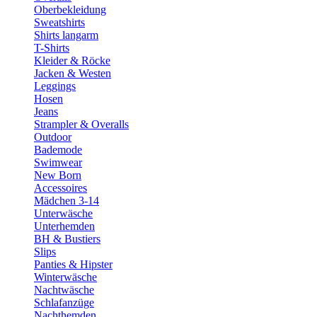
Oberbekleidung
Sweatshirts
Shirts langarm
T-Shirts
Kleider & Röcke
Jacken & Westen
Leggings
Hosen
Jeans
Strampler & Overalls
Outdoor
Bademode
Swimwear
New Born
Accessoires
Mädchen 3-14
Unterwäsche
Unterhemden
BH & Bustiers
Slips
Panties & Hipster
Winterwäsche
Nachtwäsche
Schlafanzüge
Nachthemden