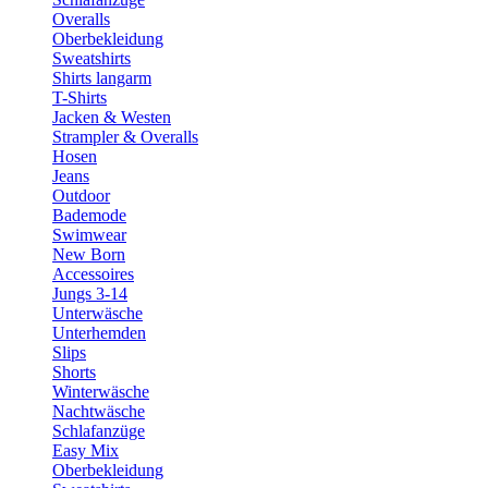
Overalls
Oberbekleidung
Sweatshirts
Shirts langarm
T-Shirts
Jacken & Westen
Strampler & Overalls
Hosen
Jeans
Outdoor
Bademode
Swimwear
New Born
Accessoires
Jungs 3-14
Unterwäsche
Unterhemden
Slips
Shorts
Winterwäsche
Nachtwäsche
Schlafanzüge
Easy Mix
Oberbekleidung