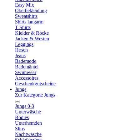
Easy Mix
Oberbekleidung
Sweatshirts
Shirts langarm
T-Shirts
Kleider & Röcke
Jacken & Westen
Leggings
Hosen
Jeans
Bademode
Bademäntel
Swimwear
Accessoires
Geschenkgutscheine
Jungs
Zur Kategorie Jungs
Jungs 0-3
Unterwäsche
Bodies
Unterhemden
Slips
Nachtwäsche
Schlafanzüge