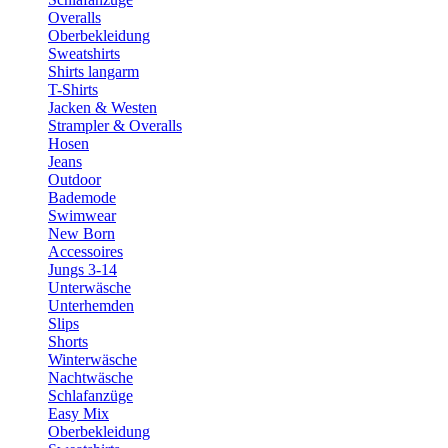
Overalls
Oberbekleidung
Sweatshirts
Shirts langarm
T-Shirts
Jacken & Westen
Strampler & Overalls
Hosen
Jeans
Outdoor
Bademode
Swimwear
New Born
Accessoires
Jungs 3-14
Unterwäsche
Unterhemden
Slips
Shorts
Winterwäsche
Nachtwäsche
Schlafanzüge
Easy Mix
Oberbekleidung