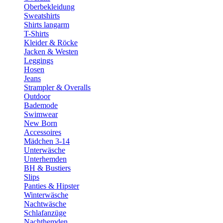
Oberbekleidung
Sweatshirts
Shirts langarm
T-Shirts
Kleider & Röcke
Jacken & Westen
Leggings
Hosen
Jeans
Strampler & Overalls
Outdoor
Bademode
Swimwear
New Born
Accessoires
Mädchen 3-14
Unterwäsche
Unterhemden
BH & Bustiers
Slips
Panties & Hipster
Winterwäsche
Nachtwäsche
Schlafanzüge
Nachthemden