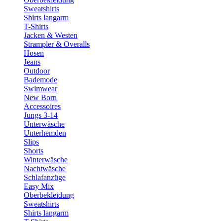
Sweatshirts
Shirts langarm
T-Shirts
Jacken & Westen
Strampler & Overalls
Hosen
Jeans
Outdoor
Bademode
Swimwear
New Born
Accessoires
Jungs 3-14
Unterwäsche
Unterhemden
Slips
Shorts
Winterwäsche
Nachtwäsche
Schlafanzüge
Easy Mix
Oberbekleidung
Sweatshirts
Shirts langarm