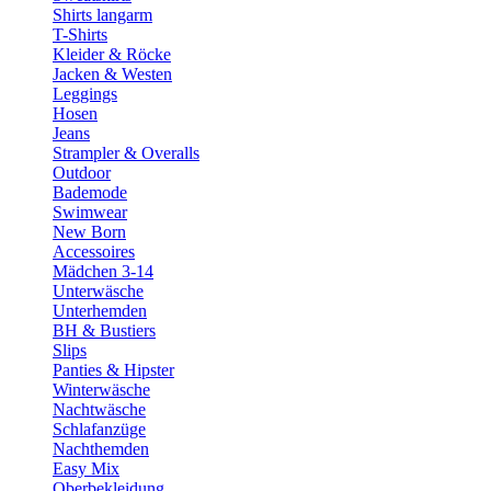
Shirts langarm
T-Shirts
Kleider & Röcke
Jacken & Westen
Leggings
Hosen
Jeans
Strampler & Overalls
Outdoor
Bademode
Swimwear
New Born
Accessoires
Mädchen 3-14
Unterwäsche
Unterhemden
BH & Bustiers
Slips
Panties & Hipster
Winterwäsche
Nachtwäsche
Schlafanzüge
Nachthemden
Easy Mix
Oberbekleidung