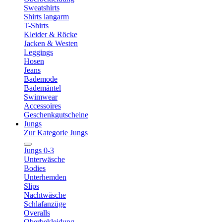
Sweatshirts
Shirts langarm
T-Shirts
Kleider & Röcke
Jacken & Westen
Leggings
Hosen
Jeans
Bademode
Bademäntel
Swimwear
Accessoires
Geschenkgutscheine
Jungs
Zur Kategorie Jungs
Jungs 0-3
Unterwäsche
Bodies
Unterhemden
Slips
Nachtwäsche
Schlafanzüge
Overalls
Oberbekleidung