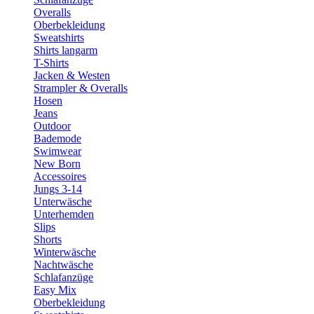
Overalls
Oberbekleidung
Sweatshirts
Shirts langarm
T-Shirts
Jacken & Westen
Strampler & Overalls
Hosen
Jeans
Outdoor
Bademode
Swimwear
New Born
Accessoires
Jungs 3-14
Unterwäsche
Unterhemden
Slips
Shorts
Winterwäsche
Nachtwäsche
Schlafanzüge
Easy Mix
Oberbekleidung