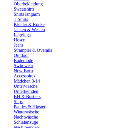
Oberbekleidung
Sweatshirts
Shirts langarm
T-Shirts
Kleider & Röcke
Jacken & Westen
Leggings
Hosen
Jeans
Strampler & Overalls
Outdoor
Bademode
Swimwear
New Born
Accessoires
Mädchen 3-14
Unterwäsche
Unterhemden
BH & Bustiers
Slips
Panties & Hipster
Winterwäsche
Nachtwäsche
Schlafanzüge
Nachthemden