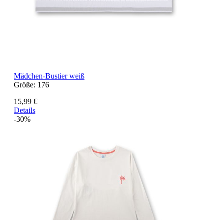
Mädchen-Bustier weiß
Größe:
176
15,99 €
Details
-30%