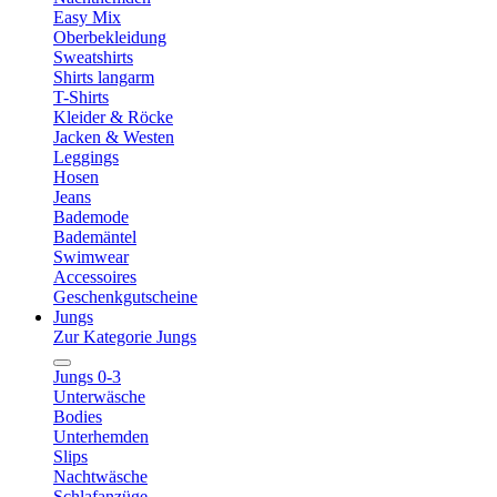
Easy Mix
Oberbekleidung
Sweatshirts
Shirts langarm
T-Shirts
Kleider & Röcke
Jacken & Westen
Leggings
Hosen
Jeans
Bademode
Bademäntel
Swimwear
Accessoires
Geschenkgutscheine
Jungs
Zur Kategorie Jungs
Jungs 0-3
Unterwäsche
Bodies
Unterhemden
Slips
Nachtwäsche
Schlafanzüge