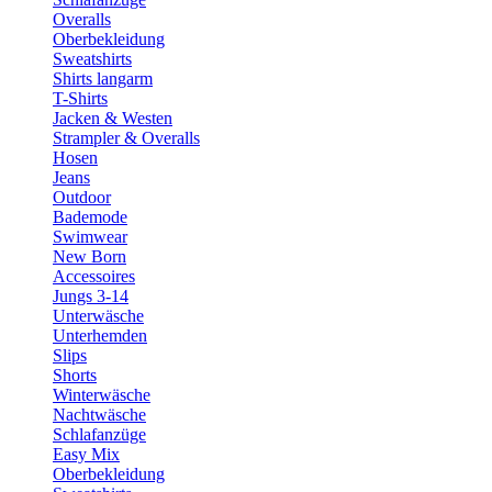
Overalls
Oberbekleidung
Sweatshirts
Shirts langarm
T-Shirts
Jacken & Westen
Strampler & Overalls
Hosen
Jeans
Outdoor
Bademode
Swimwear
New Born
Accessoires
Jungs 3-14
Unterwäsche
Unterhemden
Slips
Shorts
Winterwäsche
Nachtwäsche
Schlafanzüge
Easy Mix
Oberbekleidung