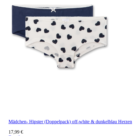
Mädchen- Hipster (Doppelpack) off-white & dunkelblau Herzen
17,99 €