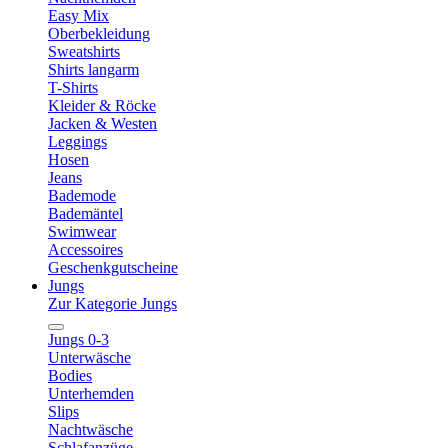
Easy Mix
Oberbekleidung
Sweatshirts
Shirts langarm
T-Shirts
Kleider & Röcke
Jacken & Westen
Leggings
Hosen
Jeans
Bademode
Bademäntel
Swimwear
Accessoires
Geschenkgutscheine
Jungs
Zur Kategorie Jungs
Jungs 0-3
Unterwäsche
Bodies
Unterhemden
Slips
Nachtwäsche
Schlafanzüge