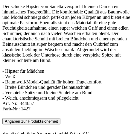
Der schicke Hipster von Sanetta verspricht kleinen Damen ein
himmlisches Tragegefühl. Die komfortable Qualität aus Baumwolle
und Modal schmiegt sich perfekt an jeden Körper an und bietet eine
optimale Passform. Ebenfalls steht das Material für eine gute
Feuchtigkeitsaufnahme, einen super weichen Griff und einen edlen
Schimmer, der auch nach vielen Wäschen erhalten bleibt. Der
charakteristische Schnitt mit breiten Bündchen und einem geraden
Beinausschnitt ist super bequem und macht den Cutbrief zum
absoluten Liebling im Wäscheschrank! Abgerundet wird der
klassische Look der Unterhose durch eine verspielte Spitze mit
kleiner Schleife am Bund.
- Hipster für Mädchen
- Weiß
- Baumwoll-Modal-Qualität für hohen Tragekomfort
- Breite Bündchen und gerader Beinausschnitt
- Verspielte Spitze und kleine Schleife am Bund
- Weich, anschmiegsam und pflegeleicht
Art.-Nr.:
344657
Farb-Nr.:
1427
Angaben zur Produktsicherheit
Sanetta Gebrüder Ammann GmbH & Co. KG