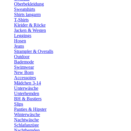
Oberbekleidung
Sweatshirts
Shirts langarm
T-Shirts
Kleider & Röcke
Jacken & Westen
Leggings
Hosen
Jeans
Strampler & Overalls
Outdoor
Bademode
Swimwear
New Born
Accessoires
Mädchen 3-14
Unterwäsche
Unterhemden
BH & Bustiers
Slips
Panties & Hipster
Winterwäsche
Nachtwäsche
Schlafanzüge
Nachthemden