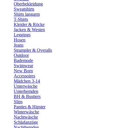
Oberbekleidung
Sweatshirts
Shirts langarm
T-Shirts
Kleider & Röcke
Jacken & Westen
Leggings
Hosen
Jeans
Strampler & Overalls
Outdoor
Bademode
Swimwear
New Born
Accessoires
Mädchen 3-14
Unterwäsche
Unterhemden
BH & Bustiers
Slips
Panties & Hipster
Winterwäsche
Nachtwäsche
Schlafanzüge
Nachthemden