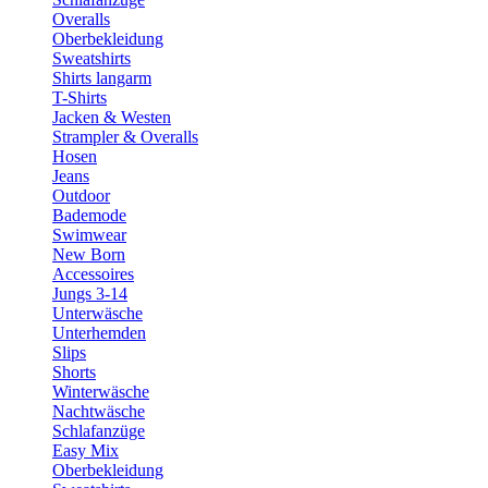
Overalls
Oberbekleidung
Sweatshirts
Shirts langarm
T-Shirts
Jacken & Westen
Strampler & Overalls
Hosen
Jeans
Outdoor
Bademode
Swimwear
New Born
Accessoires
Jungs 3-14
Unterwäsche
Unterhemden
Slips
Shorts
Winterwäsche
Nachtwäsche
Schlafanzüge
Easy Mix
Oberbekleidung