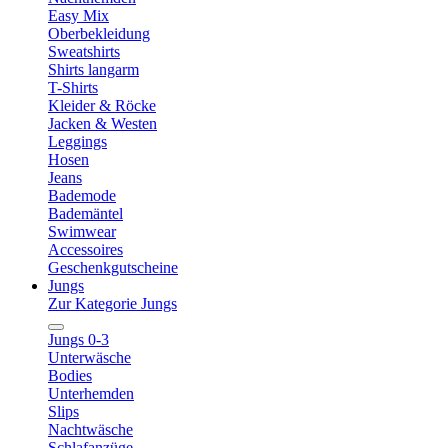
Easy Mix
Oberbekleidung
Sweatshirts
Shirts langarm
T-Shirts
Kleider & Röcke
Jacken & Westen
Leggings
Hosen
Jeans
Bademode
Bademäntel
Swimwear
Accessoires
Geschenkgutscheine
Jungs
Zur Kategorie Jungs
Jungs 0-3
Unterwäsche
Bodies
Unterhemden
Slips
Nachtwäsche
Schlafanzüge