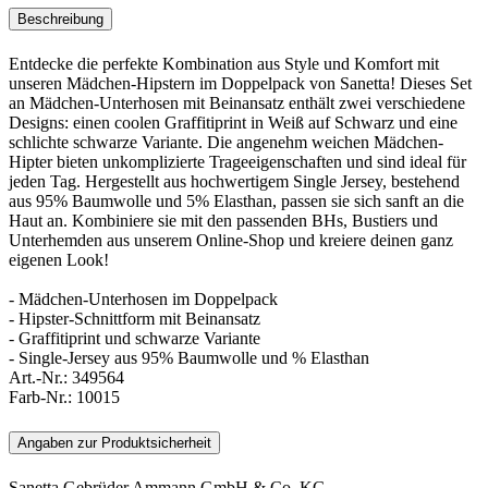
Beschreibung
Entdecke die perfekte Kombination aus Style und Komfort mit
unseren Mädchen-Hipstern im Doppelpack von Sanetta! Dieses Set
an Mädchen-Unterhosen mit Beinansatz enthält zwei verschiedene
Designs: einen coolen Graffitiprint in Weiß auf Schwarz und eine
schlichte schwarze Variante. Die angenehm weichen Mädchen-
Hipter bieten unkomplizierte Trageeigenschaften und sind ideal für
jeden Tag. Hergestellt aus hochwertigem Single Jersey, bestehend
aus 95% Baumwolle und 5% Elasthan, passen sie sich sanft an die
Haut an. Kombiniere sie mit den passenden BHs, Bustiers und
Unterhemden aus unserem Online-Shop und kreiere deinen ganz
eigenen Look!
- Mädchen-Unterhosen im Doppelpack
- Hipster-Schnittform mit Beinansatz
- Graffitiprint und schwarze Variante
- Single-Jersey aus 95% Baumwolle und % Elasthan
Art.-Nr.:
349564
Farb-Nr.:
10015
Angaben zur Produktsicherheit
Sanetta Gebrüder Ammann GmbH & Co. KG