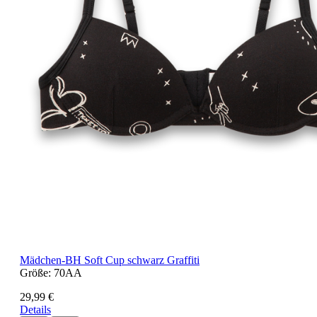
Mädchen-BH Soft Cup schwarz Graffiti
Größe:
70AA
29,99 €
Details