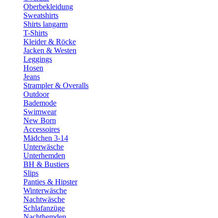
Oberbekleidung
Sweatshirts
Shirts langarm
T-Shirts
Kleider & Röcke
Jacken & Westen
Leggings
Hosen
Jeans
Strampler & Overalls
Outdoor
Bademode
Swimwear
New Born
Accessoires
Mädchen 3-14
Unterwäsche
Unterhemden
BH & Bustiers
Slips
Panties & Hipster
Winterwäsche
Nachtwäsche
Schlafanzüge
Nachthemden