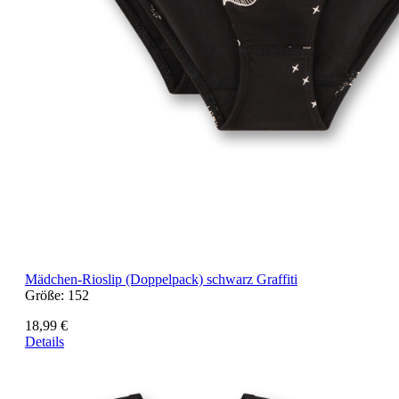
Mädchen-Rioslip (Doppelpack) schwarz Graffiti
Größe:
152
18,99 €
Details