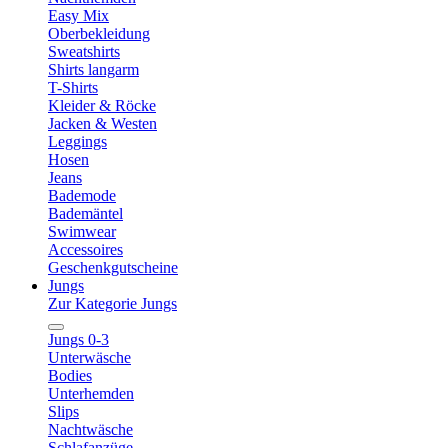
Easy Mix
Oberbekleidung
Sweatshirts
Shirts langarm
T-Shirts
Kleider & Röcke
Jacken & Westen
Leggings
Hosen
Jeans
Bademode
Bademäntel
Swimwear
Accessoires
Geschenkgutscheine
Jungs
Zur Kategorie Jungs
Jungs 0-3
Unterwäsche
Bodies
Unterhemden
Slips
Nachtwäsche
Schlafanzüge