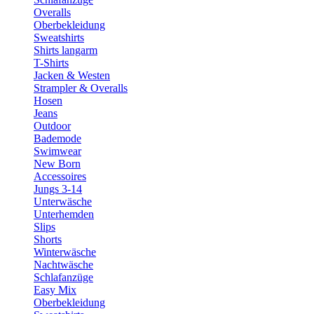
Overalls
Oberbekleidung
Sweatshirts
Shirts langarm
T-Shirts
Jacken & Westen
Strampler & Overalls
Hosen
Jeans
Outdoor
Bademode
Swimwear
New Born
Accessoires
Jungs 3-14
Unterwäsche
Unterhemden
Slips
Shorts
Winterwäsche
Nachtwäsche
Schlafanzüge
Easy Mix
Oberbekleidung