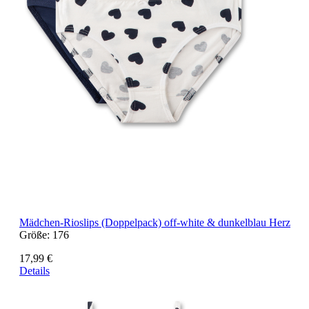
Mädchen-Rioslips (Doppelpack) off-white & dunkelblau Herz
Größe:
176
17,99 €
Details