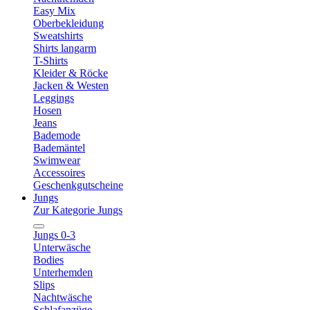
Easy Mix
Oberbekleidung
Sweatshirts
Shirts langarm
T-Shirts
Kleider & Röcke
Jacken & Westen
Leggings
Hosen
Jeans
Bademode
Bademäntel
Swimwear
Accessoires
Geschenkgutscheine
Jungs
Zur Kategorie Jungs
Jungs 0-3
Unterwäsche
Bodies
Unterhemden
Slips
Nachtwäsche
Schlafanzüge