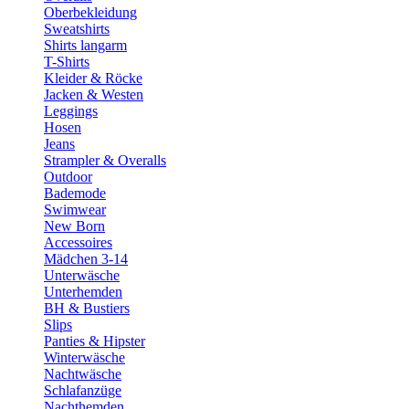
Oberbekleidung
Sweatshirts
Shirts langarm
T-Shirts
Kleider & Röcke
Jacken & Westen
Leggings
Hosen
Jeans
Strampler & Overalls
Outdoor
Bademode
Swimwear
New Born
Accessoires
Mädchen 3-14
Unterwäsche
Unterhemden
BH & Bustiers
Slips
Panties & Hipster
Winterwäsche
Nachtwäsche
Schlafanzüge
Nachthemden