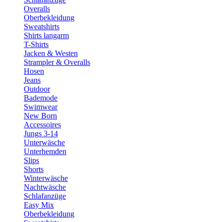
Overalls
Oberbekleidung
Sweatshirts
Shirts langarm
T-Shirts
Jacken & Westen
Strampler & Overalls
Hosen
Jeans
Outdoor
Bademode
Swimwear
New Born
Accessoires
Jungs 3-14
Unterwäsche
Unterhemden
Slips
Shorts
Winterwäsche
Nachtwäsche
Schlafanzüge
Easy Mix
Oberbekleidung