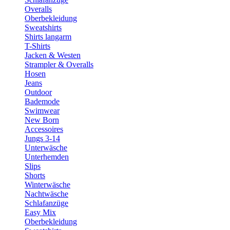
Overalls
Oberbekleidung
Sweatshirts
Shirts langarm
T-Shirts
Jacken & Westen
Strampler & Overalls
Hosen
Jeans
Outdoor
Bademode
Swimwear
New Born
Accessoires
Jungs 3-14
Unterwäsche
Unterhemden
Slips
Shorts
Winterwäsche
Nachtwäsche
Schlafanzüge
Easy Mix
Oberbekleidung