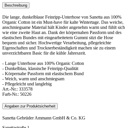
Beschreibung
Die lange, dunkelblaue Feinripp-Unterhose von Sanetta aus 100%
Organic Cotton ist ein Must-have für kalte Wintertage. Das weiche,
anschmiegsame Material hält Kinder angenehm warm und fühlt sich
wie eine zweite Haut an. Dank der körpernahen Passform und des
elastischen Bundes mit eingearbeitetem Gummi sitzt die Hose
bequem und sicher. Hochwertige Verarbeitung, pflegeleichte
Eigenschaften und Trocknerbeständigkeit machen sie zu einem
unverzichtbaren Basic für die kühle Jahreszeit.
- Lange Unterhose aus 100% Organic Cotton
- Dunkelblau, klassische Feinripp-Qualität
- Körpernahe Passform mit elastischem Bund
- Weich, warm und anschmiegsam
- Pflegeleicht und langlebig
Art.-Nr.:
333578
Farb-Nr.:
50226
Angaben zur Produktsicherheit
Sanetta Gebrüder Ammann GmbH & Co. KG
Sanettastraße 1 ,