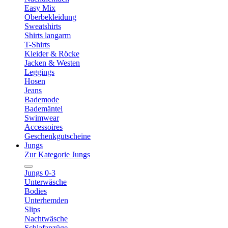
Easy Mix
Oberbekleidung
Sweatshirts
Shirts langarm
T-Shirts
Kleider & Röcke
Jacken & Westen
Leggings
Hosen
Jeans
Bademode
Bademäntel
Swimwear
Accessoires
Geschenkgutscheine
Jungs
Zur Kategorie Jungs
Jungs 0-3
Unterwäsche
Bodies
Unterhemden
Slips
Nachtwäsche
Schlafanzüge