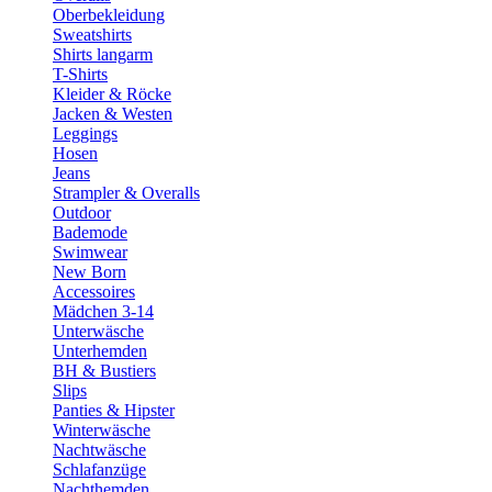
Oberbekleidung
Sweatshirts
Shirts langarm
T-Shirts
Kleider & Röcke
Jacken & Westen
Leggings
Hosen
Jeans
Strampler & Overalls
Outdoor
Bademode
Swimwear
New Born
Accessoires
Mädchen 3-14
Unterwäsche
Unterhemden
BH & Bustiers
Slips
Panties & Hipster
Winterwäsche
Nachtwäsche
Schlafanzüge
Nachthemden