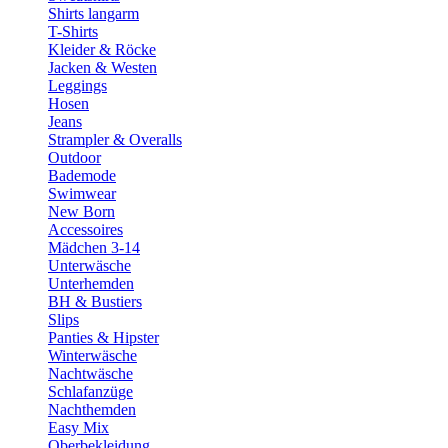
Shirts langarm
T-Shirts
Kleider & Röcke
Jacken & Westen
Leggings
Hosen
Jeans
Strampler & Overalls
Outdoor
Bademode
Swimwear
New Born
Accessoires
Mädchen 3-14
Unterwäsche
Unterhemden
BH & Bustiers
Slips
Panties & Hipster
Winterwäsche
Nachtwäsche
Schlafanzüge
Nachthemden
Easy Mix
Oberbekleidung