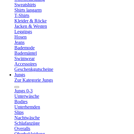
Sweatshirts
Shirts langarm
T-Shirts
Kleider & Röcke
Jacken & Westen
Leggings
Hosen
Jeans
Bademode
Bademäntel
Swimwear
Accessoires
Geschenkgutscheine
Jungs
Zur Kategorie Jungs
Jungs 0-3
Unterwäsche
Bodies
Unterhemden
Slips
Nachtwäsche
Schlafanzüge
Overalls
Oberbekleidung