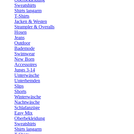
Sweatshirts
Shirts langarm
T-Shirts
Jacken & Westen
Strampler & Overalls
Hosen
Jeans
Outdoor
Bademode
Swimwear
New Born
Accessoires
Jungs 3-14
Unterwäsche
Unterhemden
Slips
Shorts
Winterwäsche
Nachtwäsche
Schlafanzüge
Easy Mix
Oberbekleidung
Sweatshirts
Shirts langarm