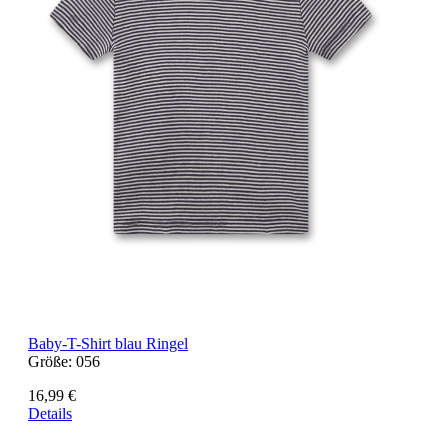
Baby-T-Shirt blau Ringel
Größe:
056
16,99 €
Details