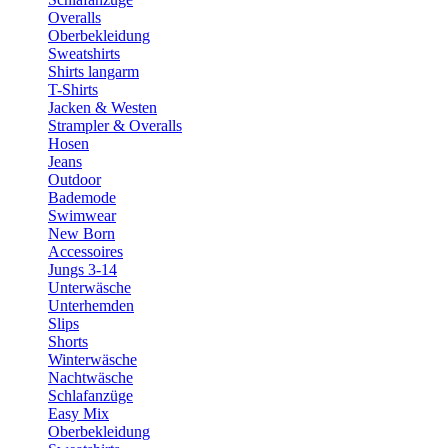
Overalls
Oberbekleidung
Sweatshirts
Shirts langarm
T-Shirts
Jacken & Westen
Strampler & Overalls
Hosen
Jeans
Outdoor
Bademode
Swimwear
New Born
Accessoires
Jungs 3-14
Unterwäsche
Unterhemden
Slips
Shorts
Winterwäsche
Nachtwäsche
Schlafanzüge
Easy Mix
Oberbekleidung