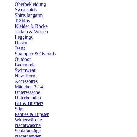
Oberbekleidung
Sweatshirts
Shirts langarm
T-Shirts
Kleider & Röcke
Jacken & Westen
Leggings
Hosen
Jeans
Strampler & Overalls
Outdoor
Bademode
Swimwear
New Born
Accessoires
Mädchen 3-14
Unterwäsche
Unterhemden
BH & Bustiers
Slips
Panties & Hipster
Winterwäsche
Nachtwäsche
Schlafanzüge
Nachthemden