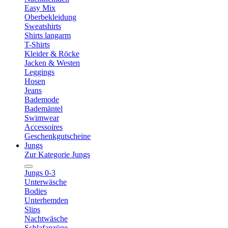
Easy Mix
Oberbekleidung
Sweatshirts
Shirts langarm
T-Shirts
Kleider & Röcke
Jacken & Westen
Leggings
Hosen
Jeans
Bademode
Bademäntel
Swimwear
Accessoires
Geschenkgutscheine
Jungs
Zur Kategorie Jungs
Jungs 0-3
Unterwäsche
Bodies
Unterhemden
Slips
Nachtwäsche
Schlafanzüge