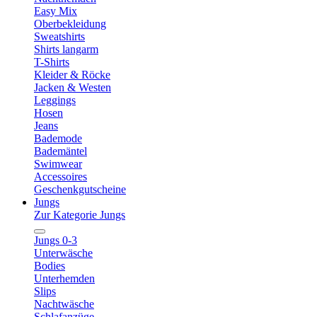
Easy Mix
Oberbekleidung
Sweatshirts
Shirts langarm
T-Shirts
Kleider & Röcke
Jacken & Westen
Leggings
Hosen
Jeans
Bademode
Bademäntel
Swimwear
Accessoires
Geschenkgutscheine
Jungs
Zur Kategorie Jungs
Jungs 0-3
Unterwäsche
Bodies
Unterhemden
Slips
Nachtwäsche
Schlafanzüge