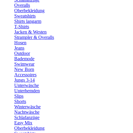
Overalls
Oberbekleidung
Sweatshirts
Shirts langarm
T-Shirts
Jacken & Westen
Strampler & Overalls
Hosen
Jeans
Outdoor
Bademode
Swimwear
New Born
Accessoires
Jungs 3-14
Unterwäsche
Unterhemden
Slips
Shorts
Winterwäsche
Nachtwäsche
Schlafanzüge
Easy Mix
Oberbekleidung