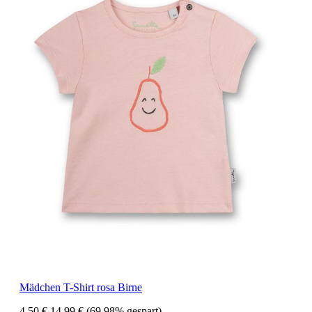
Mädchen T-Shirt rosa Birne
4,50 €
14,99 €
(69.98% gespart)