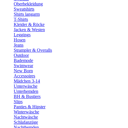
Oberbekleidung
Sweatshirts
Shirts langarm
T-Shirts
Kleider & Röcke
Jacken & Westen
Leggings
Hosen
Jeans
Strampler & Overalls
Outdoor
Bademode
Swimwear
New Born
Accessoires
Mädchen 3-14
Unterwäsche
Unterhemden
BH & Bustiers
Slips
Panties & Hipster
Winterwäsche
Nachtwäsche
Schlafanzüge
Nachthemden