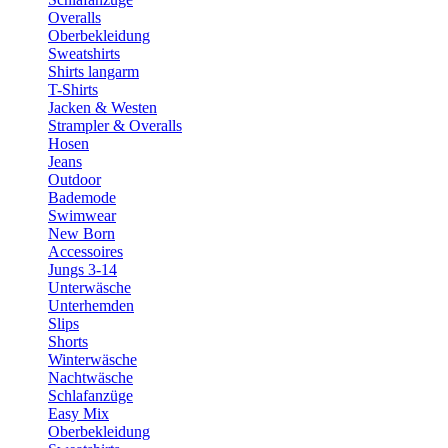
Overalls
Oberbekleidung
Sweatshirts
Shirts langarm
T-Shirts
Jacken & Westen
Strampler & Overalls
Hosen
Jeans
Outdoor
Bademode
Swimwear
New Born
Accessoires
Jungs 3-14
Unterwäsche
Unterhemden
Slips
Shorts
Winterwäsche
Nachtwäsche
Schlafanzüge
Easy Mix
Oberbekleidung