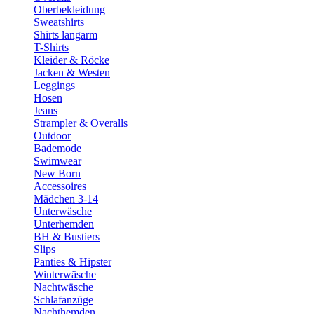
Oberbekleidung
Sweatshirts
Shirts langarm
T-Shirts
Kleider & Röcke
Jacken & Westen
Leggings
Hosen
Jeans
Strampler & Overalls
Outdoor
Bademode
Swimwear
New Born
Accessoires
Mädchen 3-14
Unterwäsche
Unterhemden
BH & Bustiers
Slips
Panties & Hipster
Winterwäsche
Nachtwäsche
Schlafanzüge
Nachthemden