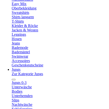
Easy Mix
Oberbekleidung
Sweatshirts
Shirts langarm
T-Shirts
Kleider & Röcke
Jacken & Westen
Leggings
Hosen
Jeans
Bademode
Bademäntel
Swimwear
Accessoires
Geschenkgutscheine
Jungs
Zur Kategorie Jungs
Jungs 0-3
Unterwäsche
Bodies
Unterhemden
Slips
Nachtwäsche
Schlafanzüge