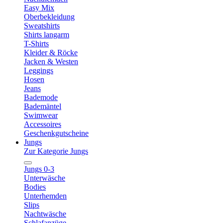
Easy Mix
Oberbekleidung
Sweatshirts
Shirts langarm
T-Shirts
Kleider & Röcke
Jacken & Westen
Leggings
Hosen
Jeans
Bademode
Bademäntel
Swimwear
Accessoires
Geschenkgutscheine
Jungs
Zur Kategorie Jungs
Jungs 0-3
Unterwäsche
Bodies
Unterhemden
Slips
Nachtwäsche
Schlafanzüge