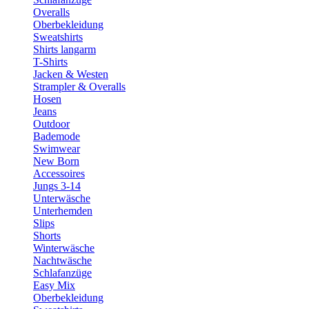
Overalls
Oberbekleidung
Sweatshirts
Shirts langarm
T-Shirts
Jacken & Westen
Strampler & Overalls
Hosen
Jeans
Outdoor
Bademode
Swimwear
New Born
Accessoires
Jungs 3-14
Unterwäsche
Unterhemden
Slips
Shorts
Winterwäsche
Nachtwäsche
Schlafanzüge
Easy Mix
Oberbekleidung