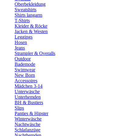
Oberbekleidung
Sweatshirts
Shirts langarm
T-Shirts
Kleider & Röcke
Jacken & Westen
Leggings
Hosen
Jeans
Strampler & Overalls
Outdoor
Bademode
Swimwear
New Born
Accessoires
Mädchen 3-14
Unterwäsche
Unterhemden
BH & Bustiers
Slips
Panties & Hipster
Winterwäsche
Nachtwäsche
Schlafanzüge
Nachthemden