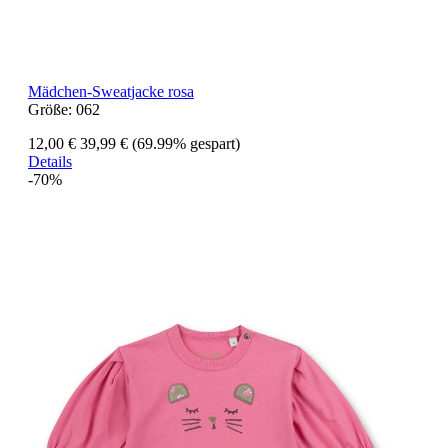
Mädchen-Sweatjacke rosa
Größe:
062
12,00 €
39,99 €
(69.99% gespart)
Details
-70%