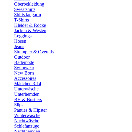
Oberbekleidung
Sweatshirts
Shirts langarm
T-Shirts
Kleider & Röcke
Jacken & Westen
Leggings
Hosen
Jeans
Strampler & Overalls
Outdoor
Bademode
Swimwear
New Born
Accessoires
Mädchen 3-14
Unterwäsche
Unterhemden
BH & Bustiers
Slips
Panties & Hipster
Winterwäsche
Nachtwäsche
Schlafanzüge
Nachthemden