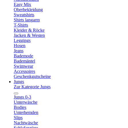
Easy Mix
Oberbekleidung
Sweatshirts
Shirts langarm
T-Shirts
Kleider & Röcke
Jacken & Westen
Leggings
Hosen
Jeans
Bademode
Bademäntel
Swimwear
Accessoires
Geschenkgutscheine
Jungs
Zur Kategorie Jungs
Jungs 0-3
Unterwäsche
Bodies
Unterhemden
Slips
Nachtwäsche
Schlafanzüge