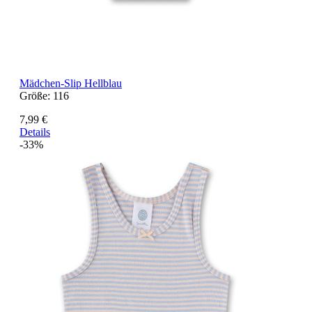
Mädchen-Slip Hellblau
Größe:
116
7,99 €
Details
-33%