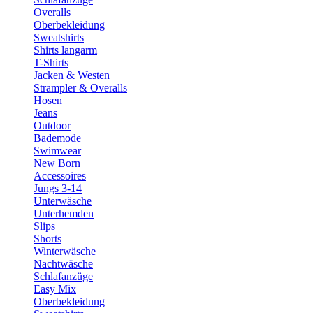
Overalls
Oberbekleidung
Sweatshirts
Shirts langarm
T-Shirts
Jacken & Westen
Strampler & Overalls
Hosen
Jeans
Outdoor
Bademode
Swimwear
New Born
Accessoires
Jungs 3-14
Unterwäsche
Unterhemden
Slips
Shorts
Winterwäsche
Nachtwäsche
Schlafanzüge
Easy Mix
Oberbekleidung