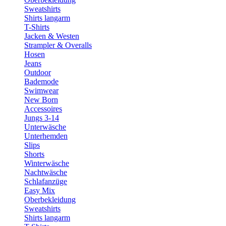
Sweatshirts
Shirts langarm
T-Shirts
Jacken & Westen
Strampler & Overalls
Hosen
Jeans
Outdoor
Bademode
Swimwear
New Born
Accessoires
Jungs 3-14
Unterwäsche
Unterhemden
Slips
Shorts
Winterwäsche
Nachtwäsche
Schlafanzüge
Easy Mix
Oberbekleidung
Sweatshirts
Shirts langarm