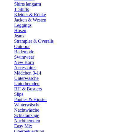
Shirts langarm
T-Shirts
Kleider & Röcke
Jacken & Westen
Leggings
Hosen
Jeans
Strampler & Overalls
Outdoor
Bademode
Swimwear
New Born
Accessoires
Mädchen 3-14
Unterwäsche
Unterhemden
BH & Bustiers
Slips
Panties & Hipster
Winterwäsche
Nachtwäsche
Schlafanzüge
Nachthemden
Easy Mix
Oberbekleidung