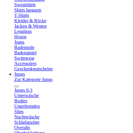
Sweatshirts
Shirts langarm
T-Shirts
Kleider & Röcke
Jacken & Westen
Leggings
Hosen
Jeans
Bademode
Bademäntel
Swimwear
Accessoires
Geschenkgutscheine
Jungs
Zur Kategorie Jungs
Jungs 0-3
Unterwäsche
Bodies
Unterhemden
Slips
Nachtwäsche
Schlafanzüge
Overalls
Oberbekleidung