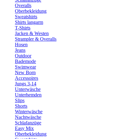
Overalls
Oberbekleidung
Sweatshirts
Shirts langarm
T-Shirts
Jacken & Westen
Strampler & Overalls
Hosen
Jeans
Outdoor
Bademode
Swimwear
New Born
Accessoires
Jungs 3-14
Unterwäsche
Unterhemden
Slips
Shorts
Winterwäsche
Nachtwäsche
Schlafanzüge
Easy Mix
Oberbekleidung