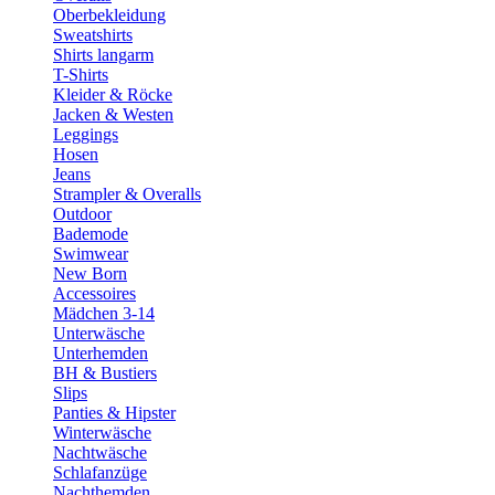
Oberbekleidung
Sweatshirts
Shirts langarm
T-Shirts
Kleider & Röcke
Jacken & Westen
Leggings
Hosen
Jeans
Strampler & Overalls
Outdoor
Bademode
Swimwear
New Born
Accessoires
Mädchen 3-14
Unterwäsche
Unterhemden
BH & Bustiers
Slips
Panties & Hipster
Winterwäsche
Nachtwäsche
Schlafanzüge
Nachthemden