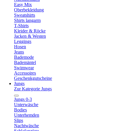
Easy Mix
Oberbekleidung
Sweatshirts
Shirts langarm
T-Shirts
Kleider & Röcke
Jacken & Westen
Leggings
Hosen
Jeans
Bademode
Bademäntel
Swimwear
Accessoires
Geschenkgutscheine
Jungs
Zur Kategorie Jungs
Jungs 0-3
Unterwäsche
Bodies
Unterhemden
Slips
Nachtwäsche
Schlafanzüge