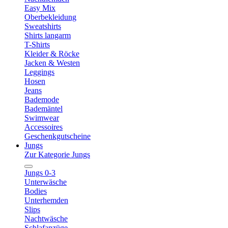
Easy Mix
Oberbekleidung
Sweatshirts
Shirts langarm
T-Shirts
Kleider & Röcke
Jacken & Westen
Leggings
Hosen
Jeans
Bademode
Bademäntel
Swimwear
Accessoires
Geschenkgutscheine
Jungs
Zur Kategorie Jungs
Jungs 0-3
Unterwäsche
Bodies
Unterhemden
Slips
Nachtwäsche
Schlafanzüge