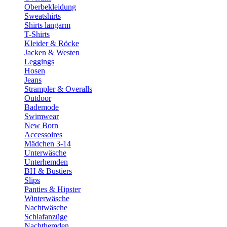
Oberbekleidung
Sweatshirts
Shirts langarm
T-Shirts
Kleider & Röcke
Jacken & Westen
Leggings
Hosen
Jeans
Strampler & Overalls
Outdoor
Bademode
Swimwear
New Born
Accessoires
Mädchen 3-14
Unterwäsche
Unterhemden
BH & Bustiers
Slips
Panties & Hipster
Winterwäsche
Nachtwäsche
Schlafanzüge
Nachthemden