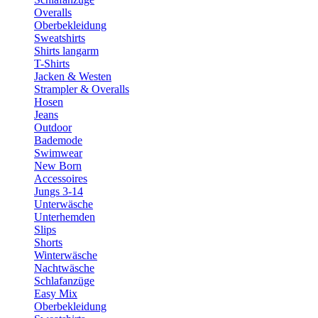
Overalls
Oberbekleidung
Sweatshirts
Shirts langarm
T-Shirts
Jacken & Westen
Strampler & Overalls
Hosen
Jeans
Outdoor
Bademode
Swimwear
New Born
Accessoires
Jungs 3-14
Unterwäsche
Unterhemden
Slips
Shorts
Winterwäsche
Nachtwäsche
Schlafanzüge
Easy Mix
Oberbekleidung