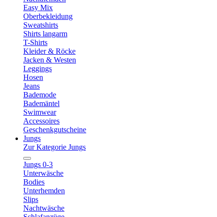
Easy Mix
Oberbekleidung
Sweatshirts
Shirts langarm
T-Shirts
Kleider & Röcke
Jacken & Westen
Leggings
Hosen
Jeans
Bademode
Bademäntel
Swimwear
Accessoires
Geschenkgutscheine
Jungs
Zur Kategorie Jungs
Jungs 0-3
Unterwäsche
Bodies
Unterhemden
Slips
Nachtwäsche
Schlafanzüge