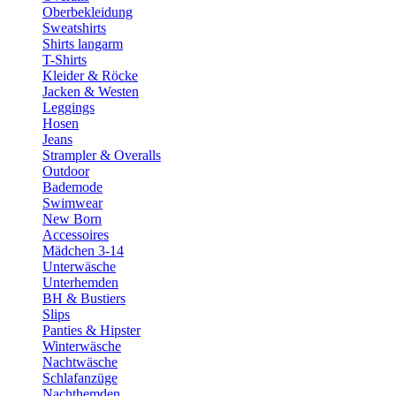
Oberbekleidung
Sweatshirts
Shirts langarm
T-Shirts
Kleider & Röcke
Jacken & Westen
Leggings
Hosen
Jeans
Strampler & Overalls
Outdoor
Bademode
Swimwear
New Born
Accessoires
Mädchen 3-14
Unterwäsche
Unterhemden
BH & Bustiers
Slips
Panties & Hipster
Winterwäsche
Nachtwäsche
Schlafanzüge
Nachthemden