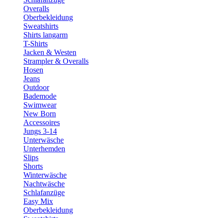
Overalls
Oberbekleidung
Sweatshirts
Shirts langarm
T-Shirts
Jacken & Westen
Strampler & Overalls
Hosen
Jeans
Outdoor
Bademode
Swimwear
New Born
Accessoires
Jungs 3-14
Unterwäsche
Unterhemden
Slips
Shorts
Winterwäsche
Nachtwäsche
Schlafanzüge
Easy Mix
Oberbekleidung