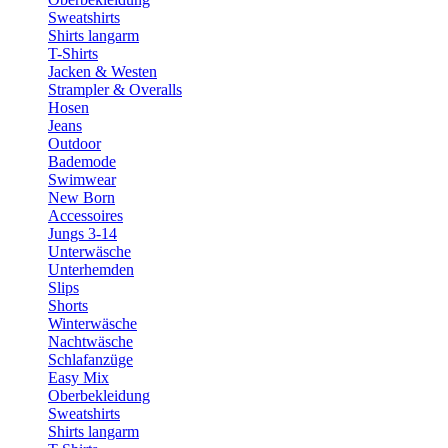
Sweatshirts
Shirts langarm
T-Shirts
Jacken & Westen
Strampler & Overalls
Hosen
Jeans
Outdoor
Bademode
Swimwear
New Born
Accessoires
Jungs 3-14
Unterwäsche
Unterhemden
Slips
Shorts
Winterwäsche
Nachtwäsche
Schlafanzüge
Easy Mix
Oberbekleidung
Sweatshirts
Shirts langarm