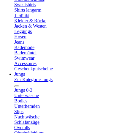
Sweatshirts
Shirts langarm
T-Shirts
Kleider & Röcke
Jacken & Westen
Leggings
Hosen
Jeans
Bademode
Bademäntel
Swimwear
Accessoires
Geschenkgutscheine
Jungs
Zur Kategorie Jungs
Jungs 0-3
Unterwäsche
Bodies
Unterhemden
Slips
Nachtwäsche
Schlafanzüge
Overalls
Oberbekleidung