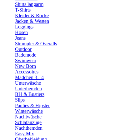
Shirts langarm
T-Shirts
Kleider & Röcke
Jacken & Westen
Leggings
Hosen
Jeans
Strampler & Overalls
Outdoor
Bademode
Swimwear
New Born
Accessoires
Mädchen 3-14
Unterwäsche
Unterhemden
BH & Bustiers
Slips
Panties & Hipster
Winterwäsche
Nachtwäsche
Schlafanzüge
Nachthemden
Easy Mix
Oberbekleidung