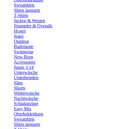
Sweatshirts
Shirts langarm
T-Shirts
Jacken & Westen
Strampler & Overalls
Hosen
Jeans
Outdoor
Bademode
Swimwear
New Born
Accessoires
Jungs 3-14
Unterwäsche
Unterhemden
Slips
Shorts
Winterwäsche
Nachtwäsche
Schlafanzüge
Easy Mix
Oberbekleidung
Sweatshirts
Shirts langarm