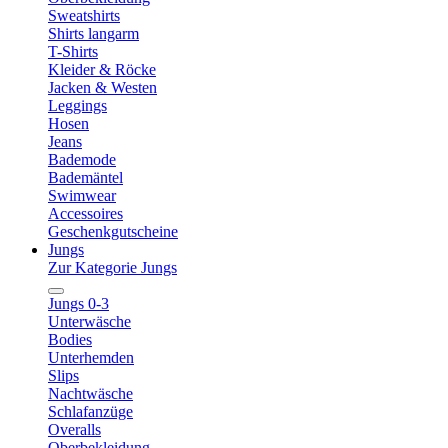
Sweatshirts
Shirts langarm
T-Shirts
Kleider & Röcke
Jacken & Westen
Leggings
Hosen
Jeans
Bademode
Bademäntel
Swimwear
Accessoires
Geschenkgutscheine
Jungs
Zur Kategorie Jungs
Jungs 0-3
Unterwäsche
Bodies
Unterhemden
Slips
Nachtwäsche
Schlafanzüge
Overalls
Oberbekleidung