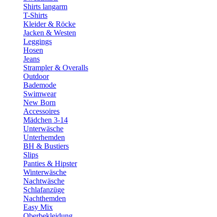
Shirts langarm
T-Shirts
Kleider & Röcke
Jacken & Westen
Leggings
Hosen
Jeans
Strampler & Overalls
Outdoor
Bademode
Swimwear
New Born
Accessoires
Mädchen 3-14
Unterwäsche
Unterhemden
BH & Bustiers
Slips
Panties & Hipster
Winterwäsche
Nachtwäsche
Schlafanzüge
Nachthemden
Easy Mix
Oberbekleidung