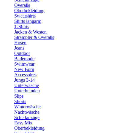
Overalls
Oberbekleidung
Sweatshirts
Shirts langarm
T-Shirts
Jacken & Westen
Strampler & Overalls
Hosen
Jeans
Outdoor
Bademode
Swimwear
New Born
Accessoires
Jungs 3-14
Unterwäsche
Unterhemden
Slips
Shorts
Winterwäsche
Nachtwäsche
Schlafanzüge
Easy Mix
Oberbekleidung