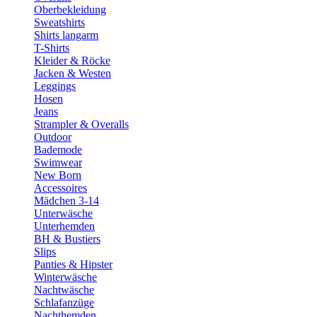
Oberbekleidung
Sweatshirts
Shirts langarm
T-Shirts
Kleider & Röcke
Jacken & Westen
Leggings
Hosen
Jeans
Strampler & Overalls
Outdoor
Bademode
Swimwear
New Born
Accessoires
Mädchen 3-14
Unterwäsche
Unterhemden
BH & Bustiers
Slips
Panties & Hipster
Winterwäsche
Nachtwäsche
Schlafanzüge
Nachthemden