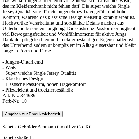
Das weiße Jungen-Unterhemd von Sanetta ist ein absolutes Basic,
das im Kleiderschrank nicht fehlen darf. Die super weiche Single
Jersey-Qualität sorgt für ein angenehmes Tragegefühl und hohen
Komfort, während das klassische Design vielseitig kombinierbar ist.
Hochwertige Verarbeitung und sorgfältige Details machen das
Unterhemd besonders langlebig. Die elastische Passform ermöglicht
viel Bewegungsfreiheit und Wohlfühlmomente für aktive Jungs.
Dank der pflegeleichten und trocknerbeständigen Eigenschaften ist
das Unterhemd zudem unkompliziert im Alltag einsetzbar und bleibt
lange in Form und Farbe.
- Jungen-Unterhemd
- Weiß
- Super weiche Single Jersey-Qualität
- Klassisches Design
- Elastische Passform, hoher Tragekomfort
- Pflegeleicht und trocknerbeständig
Art.-Nr.:
344686
Farb-Nr.:
10
Angaben zur Produktsicherheit
Sanetta Gebrüder Ammann GmbH & Co. KG
Sanettastraße 1 ,