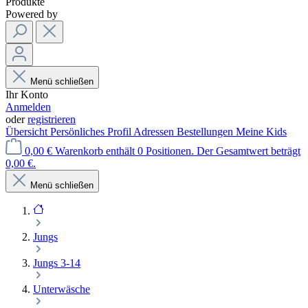
Produkte
Powered by
Menü schließen
Ihr Konto
Anmelden
oder
registrieren
Übersicht
Persönliches Profil
Adressen
Bestellungen
Meine Kids
0,00 €
Warenkorb enthält 0 Positionen. Der Gesamtwert beträgt
0,00 €.
Menü schließen
Jungs
Jungs 3-14
Unterwäsche