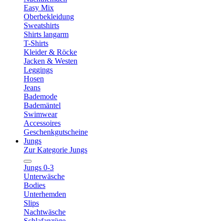
Easy Mix
Oberbekleidung
Sweatshirts
Shirts langarm
T-Shirts
Kleider & Röcke
Jacken & Westen
Leggings
Hosen
Jeans
Bademode
Bademäntel
Swimwear
Accessoires
Geschenkgutscheine
Jungs
Zur Kategorie Jungs
Jungs 0-3
Unterwäsche
Bodies
Unterhemden
Slips
Nachtwäsche
Schlafanzüge