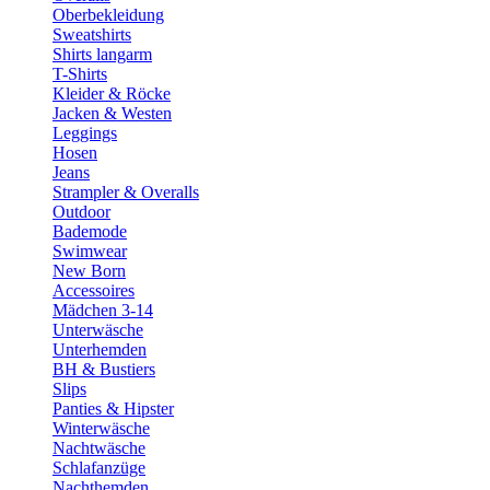
Oberbekleidung
Sweatshirts
Shirts langarm
T-Shirts
Kleider & Röcke
Jacken & Westen
Leggings
Hosen
Jeans
Strampler & Overalls
Outdoor
Bademode
Swimwear
New Born
Accessoires
Mädchen 3-14
Unterwäsche
Unterhemden
BH & Bustiers
Slips
Panties & Hipster
Winterwäsche
Nachtwäsche
Schlafanzüge
Nachthemden