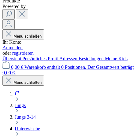
Produkte
Powered by
Menü schließen
Ihr Konto
Anmelden
oder
registrieren
Übersicht
Persönliches Profil
Adressen
Bestellungen
Meine Kids
0,00 €
Warenkorb enthält 0 Positionen. Der Gesamtwert beträgt
0,00 €.
Menü schließen
Jungs
Jungs 3-14
Unterwäsche