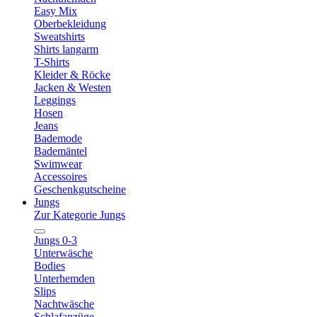
Easy Mix
Oberbekleidung
Sweatshirts
Shirts langarm
T-Shirts
Kleider & Röcke
Jacken & Westen
Leggings
Hosen
Jeans
Bademode
Bademäntel
Swimwear
Accessoires
Geschenkgutscheine
Jungs
Zur Kategorie Jungs
Jungs 0-3
Unterwäsche
Bodies
Unterhemden
Slips
Nachtwäsche
Schlafanzüge