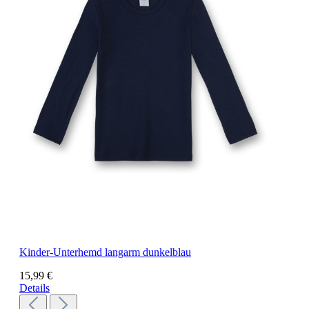
Kinder-Unterhemd langarm dunkelblau
15,99 €
Details