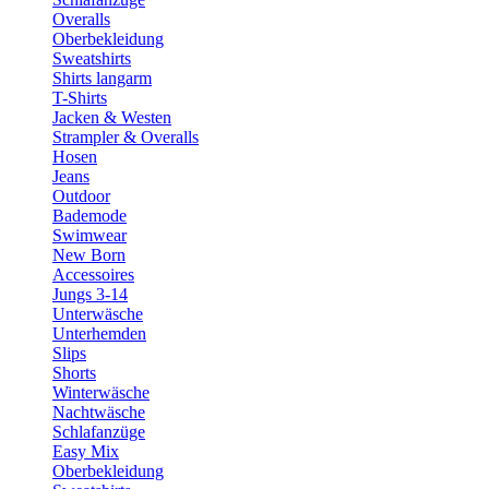
Overalls
Oberbekleidung
Sweatshirts
Shirts langarm
T-Shirts
Jacken & Westen
Strampler & Overalls
Hosen
Jeans
Outdoor
Bademode
Swimwear
New Born
Accessoires
Jungs 3-14
Unterwäsche
Unterhemden
Slips
Shorts
Winterwäsche
Nachtwäsche
Schlafanzüge
Easy Mix
Oberbekleidung