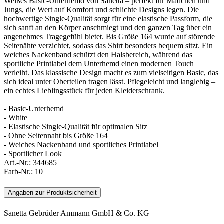
Weißes Basic-Unterhemd von Sanetta – perfekt für Mädchen und
Jungs, die Wert auf Komfort und schlichte Designs legen. Die
hochwertige Single-Qualität sorgt für eine elastische Passform, die
sich sanft an den Körper anschmiegt und den ganzen Tag über ein
angenehmes Tragegefühl bietet. Bis Größe 164 wurde auf störende
Seitenähte verzichtet, sodass das Shirt besonders bequem sitzt. Ein
weiches Nackenband schützt den Halsbereich, während das
sportliche Printlabel dem Unterhemd einen modernen Touch
verleiht. Das klassische Design macht es zum vielseitigen Basic, das
sich ideal unter Oberteilen tragen lässt. Pflegeleicht und langlebig –
ein echtes Lieblingsstück für jeden Kleiderschrank.
- Basic-Unterhemd
- White
- Elastische Single-Qualität für optimalen Sitz
- Ohne Seitennaht bis Größe 164
- Weiches Nackenband und sportliches Printlabel
- Sportlicher Look
Art.-Nr.:
344685
Farb-Nr.:
10
Angaben zur Produktsicherheit
Sanetta Gebrüder Ammann GmbH & Co. KG