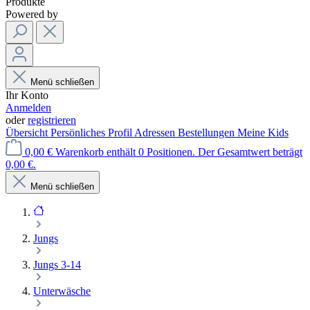
Produkte
Powered by
Menü schließen
Ihr Konto
Anmelden
oder
registrieren
Übersicht
Persönliches Profil
Adressen
Bestellungen
Meine Kids
0,00 €
Warenkorb enthält 0 Positionen. Der Gesamtwert beträgt
0,00 €.
Menü schließen
Jungs
Jungs 3-14
Unterwäsche