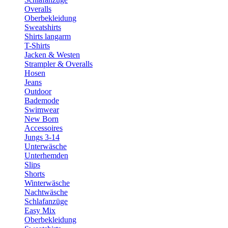
Overalls
Oberbekleidung
Sweatshirts
Shirts langarm
T-Shirts
Jacken & Westen
Strampler & Overalls
Hosen
Jeans
Outdoor
Bademode
Swimwear
New Born
Accessoires
Jungs 3-14
Unterwäsche
Unterhemden
Slips
Shorts
Winterwäsche
Nachtwäsche
Schlafanzüge
Easy Mix
Oberbekleidung