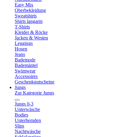
Easy Mix
Oberbekleidung
Sweatshirts
Shirts langarm
T-Shirts
Kleider & Röcke
Jacken & Westen
Leggings
Hosen
Jeans
Bademode
Bademäntel
Swimwear
Accessoires
Geschenkgutscheine
Jungs
Zur Kategorie Jungs
Jungs 0-3
Unterwäsche
Bodies
Unterhemden
Slips
Nachtwäsche
Schlafanzüge