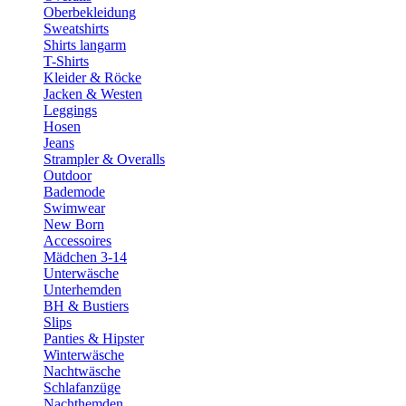
Oberbekleidung
Sweatshirts
Shirts langarm
T-Shirts
Kleider & Röcke
Jacken & Westen
Leggings
Hosen
Jeans
Strampler & Overalls
Outdoor
Bademode
Swimwear
New Born
Accessoires
Mädchen 3-14
Unterwäsche
Unterhemden
BH & Bustiers
Slips
Panties & Hipster
Winterwäsche
Nachtwäsche
Schlafanzüge
Nachthemden