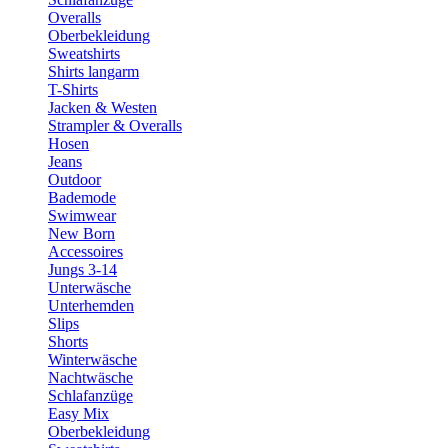
Overalls
Oberbekleidung
Sweatshirts
Shirts langarm
T-Shirts
Jacken & Westen
Strampler & Overalls
Hosen
Jeans
Outdoor
Bademode
Swimwear
New Born
Accessoires
Jungs 3-14
Unterwäsche
Unterhemden
Slips
Shorts
Winterwäsche
Nachtwäsche
Schlafanzüge
Easy Mix
Oberbekleidung