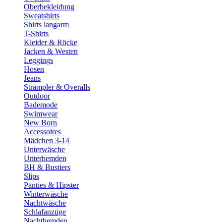
Oberbekleidung
Sweatshirts
Shirts langarm
T-Shirts
Kleider & Röcke
Jacken & Westen
Leggings
Hosen
Jeans
Strampler & Overalls
Outdoor
Bademode
Swimwear
New Born
Accessoires
Mädchen 3-14
Unterwäsche
Unterhemden
BH & Bustiers
Slips
Panties & Hipster
Winterwäsche
Nachtwäsche
Schlafanzüge
Nachthemden