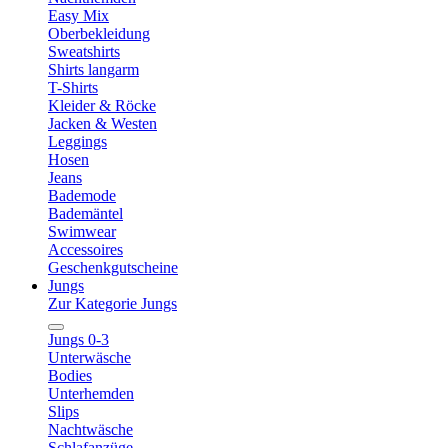
Easy Mix
Oberbekleidung
Sweatshirts
Shirts langarm
T-Shirts
Kleider & Röcke
Jacken & Westen
Leggings
Hosen
Jeans
Bademode
Bademäntel
Swimwear
Accessoires
Geschenkgutscheine
Jungs
Zur Kategorie Jungs
Jungs 0-3
Unterwäsche
Bodies
Unterhemden
Slips
Nachtwäsche
Schlafanzüge