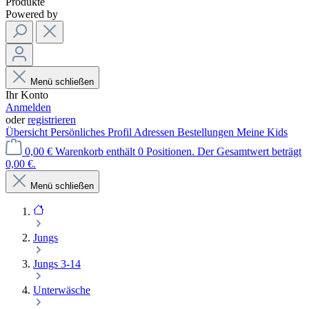
Produkte
Powered by
Menü schließen
Ihr Konto
Anmelden
oder
registrieren
Übersicht
Persönliches Profil
Adressen
Bestellungen
Meine Kids
0,00 €
Warenkorb enthält 0 Positionen. Der Gesamtwert beträgt
0,00 €.
Menü schließen
Jungs
Jungs 3-14
Unterwäsche