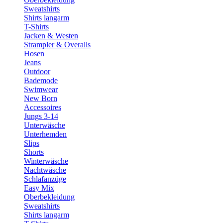
Sweatshirts
Shirts langarm
T-Shirts
Jacken & Westen
Strampler & Overalls
Hosen
Jeans
Outdoor
Bademode
Swimwear
New Born
Accessoires
Jungs 3-14
Unterwäsche
Unterhemden
Slips
Shorts
Winterwäsche
Nachtwäsche
Schlafanzüge
Easy Mix
Oberbekleidung
Sweatshirts
Shirts langarm