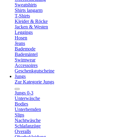
Sweatshirts
Shirts langarm
T-Shirts
Kleider & Röcke
Jacken & Westen
Leggings
Hosen
Jeans
Bademode
Bademäntel
Swimwear
Accessoires
Geschenkgutscheine
Jungs
Zur Kategorie Jungs
Jungs 0-3
Unterwäsche
Bodies
Unterhemden
Slips
Nachtwäsche
Schlafanzüge
Overalls
Oberbekleidung