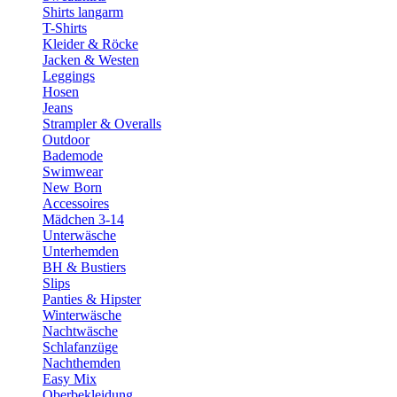
Shirts langarm
T-Shirts
Kleider & Röcke
Jacken & Westen
Leggings
Hosen
Jeans
Strampler & Overalls
Outdoor
Bademode
Swimwear
New Born
Accessoires
Mädchen 3-14
Unterwäsche
Unterhemden
BH & Bustiers
Slips
Panties & Hipster
Winterwäsche
Nachtwäsche
Schlafanzüge
Nachthemden
Easy Mix
Oberbekleidung