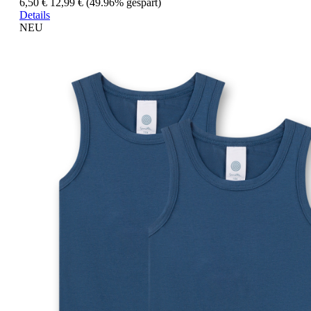
6,50 €
12,99 €
(49.96% gespart)
Details
NEU