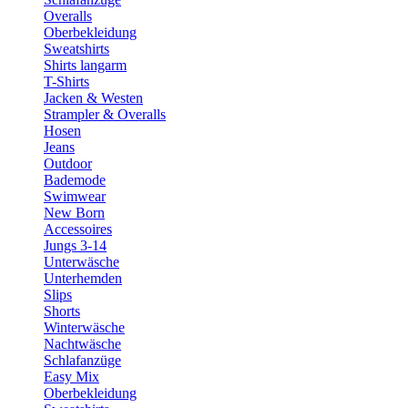
Overalls
Oberbekleidung
Sweatshirts
Shirts langarm
T-Shirts
Jacken & Westen
Strampler & Overalls
Hosen
Jeans
Outdoor
Bademode
Swimwear
New Born
Accessoires
Jungs 3-14
Unterwäsche
Unterhemden
Slips
Shorts
Winterwäsche
Nachtwäsche
Schlafanzüge
Easy Mix
Oberbekleidung