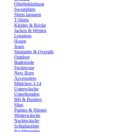
Oberbekleidung
Sweatshirts
Shirts langarm
T-Shirts
Kleider & Röcke
Jacken & Westen
Leggings
Hosen
Jeans
Strampler & Overalls
Outdoor
Bademode
Swimwear
New Born
Accessoires
Mädchen 3-14
Unterwäsche
Unterhemden
BH & Bustiers
Slips
Panties & Hipster
Winterwäsche
Nachtwäsche
Schlafanzüge
Nachthemden