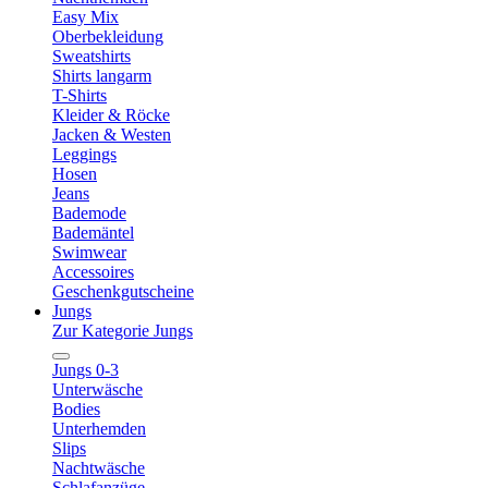
Easy Mix
Oberbekleidung
Sweatshirts
Shirts langarm
T-Shirts
Kleider & Röcke
Jacken & Westen
Leggings
Hosen
Jeans
Bademode
Bademäntel
Swimwear
Accessoires
Geschenkgutscheine
Jungs
Zur Kategorie Jungs
Jungs 0-3
Unterwäsche
Bodies
Unterhemden
Slips
Nachtwäsche
Schlafanzüge