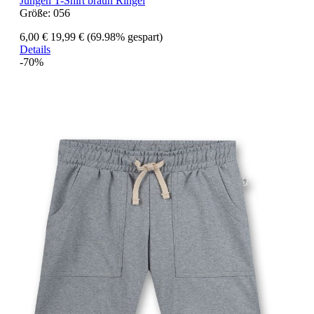
Jungen T-Shirt braun Ringel
Größe:
056
6,00 €
19,99 €
(69.98% gespart)
Details
-70%