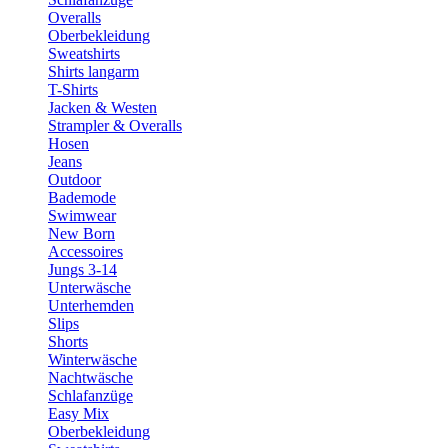
Overalls
Oberbekleidung
Sweatshirts
Shirts langarm
T-Shirts
Jacken & Westen
Strampler & Overalls
Hosen
Jeans
Outdoor
Bademode
Swimwear
New Born
Accessoires
Jungs 3-14
Unterwäsche
Unterhemden
Slips
Shorts
Winterwäsche
Nachtwäsche
Schlafanzüge
Easy Mix
Oberbekleidung