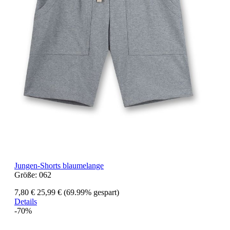
Jungen-Shorts blaumelange
Größe:
062
7,80 €
25,99 €
(69.99% gespart)
Details
-70%