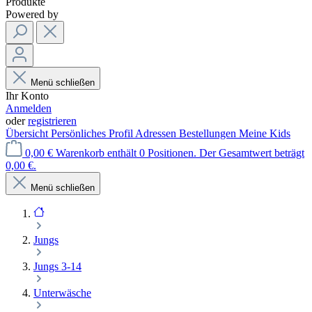
Produkte
Powered by
Menü schließen
Ihr Konto
Anmelden
oder
registrieren
Übersicht
Persönliches Profil
Adressen
Bestellungen
Meine Kids
0,00 €
Warenkorb enthält 0 Positionen. Der Gesamtwert beträgt
0,00 €.
Menü schließen
Jungs
Jungs 3-14
Unterwäsche