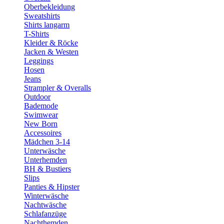
Oberbekleidung
Sweatshirts
Shirts langarm
T-Shirts
Kleider & Röcke
Jacken & Westen
Leggings
Hosen
Jeans
Strampler & Overalls
Outdoor
Bademode
Swimwear
New Born
Accessoires
Mädchen 3-14
Unterwäsche
Unterhemden
BH & Bustiers
Slips
Panties & Hipster
Winterwäsche
Nachtwäsche
Schlafanzüge
Nachthemden