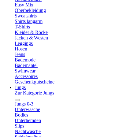
Easy Mix
Oberbekleidung
Sweatshirts
Shirts langarm
T-Shirts
Kleider & Röcke
Jacken & Westen
Leggings
Hosen
Jeans
Bademode
Bademäntel
Swimwear
Accessoires
Geschenkgutscheine
Jungs
Zur Kategorie Jungs
Jungs 0-3
Unterwäsche
Bodies
Unterhemden
Slips
Nachtwäsche
Schlafanzüge