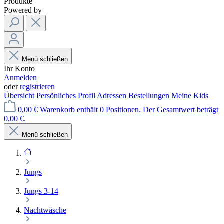
Produkte
Powered by
Menü schließen
Ihr Konto
Anmelden
oder
registrieren
Übersicht
Persönliches Profil
Adressen
Bestellungen
Meine Kids
0,00 €
Warenkorb enthält 0 Positionen. Der Gesamtwert beträgt
0,00 €.
Menü schließen
Jungs
Jungs 3-14
Nachtwäsche