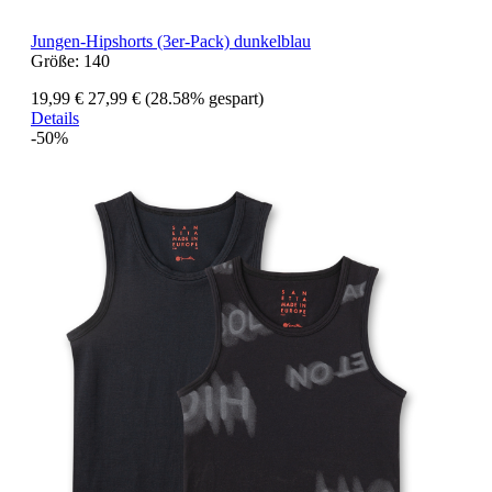
Jungen-Hipshorts (3er-Pack) dunkelblau
Größe:
140
19,99 €
27,99 €
(28.58% gespart)
Details
-50%