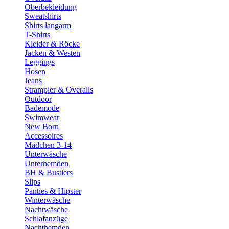
Oberbekleidung
Sweatshirts
Shirts langarm
T-Shirts
Kleider & Röcke
Jacken & Westen
Leggings
Hosen
Jeans
Strampler & Overalls
Outdoor
Bademode
Swimwear
New Born
Accessoires
Mädchen 3-14
Unterwäsche
Unterhemden
BH & Bustiers
Slips
Panties & Hipster
Winterwäsche
Nachtwäsche
Schlafanzüge
Nachthemden