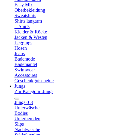
Easy Mix
Oberbekleidung
Sweatshirts
Shirts langarm
T-Shirts
Kleider & Röcke
Jacken & Westen
Leggings
Hosen
Jeans
Bademode
Bademäntel
Swimwear
Accessoires
Geschenkgutscheine
Jungs
Zur Kategorie Jungs
Jungs 0-3
Unterwäsche
Bodies
Unterhemden
Slips
Nachtwäsche
Schlafanzüge