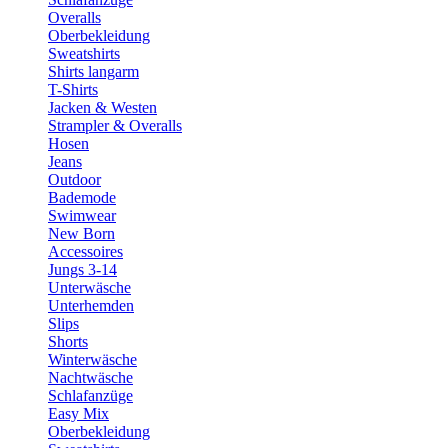
Overalls
Oberbekleidung
Sweatshirts
Shirts langarm
T-Shirts
Jacken & Westen
Strampler & Overalls
Hosen
Jeans
Outdoor
Bademode
Swimwear
New Born
Accessoires
Jungs 3-14
Unterwäsche
Unterhemden
Slips
Shorts
Winterwäsche
Nachtwäsche
Schlafanzüge
Easy Mix
Oberbekleidung