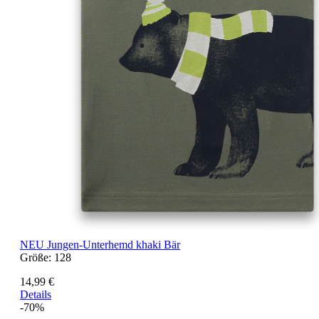
NEU
Jungen-Unterhemd khaki Bär
Größe:
128
14,99 €
Details
-70%