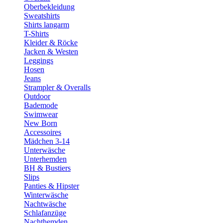
Oberbekleidung
Sweatshirts
Shirts langarm
T-Shirts
Kleider & Röcke
Jacken & Westen
Leggings
Hosen
Jeans
Strampler & Overalls
Outdoor
Bademode
Swimwear
New Born
Accessoires
Mädchen 3-14
Unterwäsche
Unterhemden
BH & Bustiers
Slips
Panties & Hipster
Winterwäsche
Nachtwäsche
Schlafanzüge
Nachthemden