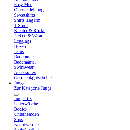
Easy Mix
Oberbekleidung
Sweatshirts
Shirts langarm
T-Shirts
Kleider & Röcke
Jacken & Westen
Leggings
Hosen
Jeans
Bademode
Bademäntel
Swimwear
Accessoires
Geschenkgutscheine
Jungs
Zur Kategorie Jungs
Jungs 0-3
Unterwäsche
Bodies
Unterhemden
Slips
Nachtwäsche
Schlafanzüge