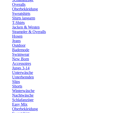
Overalls
Oberbekleidung
Sweatshirts
Shirts langarm
T-Shirts
Jacken & Westen
Strampler & Overalls
Hosen
Jeans
Outdoor
Bademode
Swimwear
New Born
Accessoires
Jungs 3-14
Unterwäsche
Unterhemden
Slips
Shorts
Winterwäsche
Nachtwäsche
Schlafanzüge
Easy Mix
Oberbekleidung