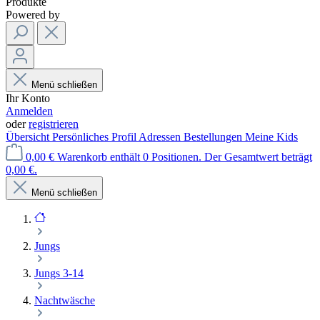
Produkte
Powered by
Menü schließen
Ihr Konto
Anmelden
oder
registrieren
Übersicht
Persönliches Profil
Adressen
Bestellungen
Meine Kids
0,00 €
Warenkorb enthält 0 Positionen. Der Gesamtwert beträgt
0,00 €.
Menü schließen
Jungs
Jungs 3-14
Nachtwäsche