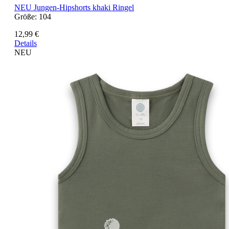
NEU
Jungen-Hipshorts khaki Ringel
Größe:
104
12,99 €
Details
NEU