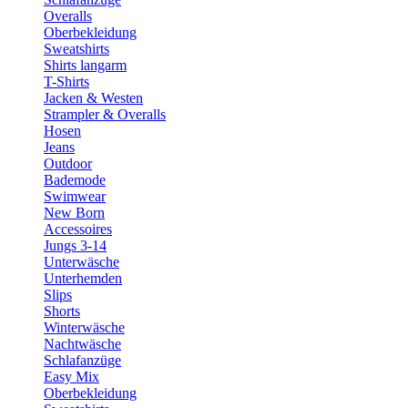
Overalls
Oberbekleidung
Sweatshirts
Shirts langarm
T-Shirts
Jacken & Westen
Strampler & Overalls
Hosen
Jeans
Outdoor
Bademode
Swimwear
New Born
Accessoires
Jungs 3-14
Unterwäsche
Unterhemden
Slips
Shorts
Winterwäsche
Nachtwäsche
Schlafanzüge
Easy Mix
Oberbekleidung