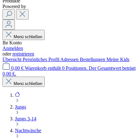
Produkte
Powered by
Menü schließen
Ihr Konto
Anmelden
oder
registrieren
Übersicht
Persönliches Profil
Adressen
Bestellungen
Meine Kids
0,00 €
Warenkorb enthält 0 Positionen. Der Gesamtwert beträgt
0,00 €.
Menü schließen
Jungs
Jungs 3-14
Nachtwäsche