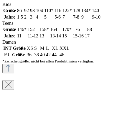
Kids
Größe
86
92
98
104
110*
116
122*
128
134*
140
Jahre
1,5
2
3
4
5
5-6
7
7-8
9
9-10
Teens
Größe
146*
152
158*
164
170*
176
188
Jahre
11
11-12
13
13-14
15
15-16
17
Damen
INT Größe
XS
S
M
L
XL
XXL
EU Größe
36
38
40
42
44
46
*Zwischengröße: nicht bei allen Produktlinien verfügbar.