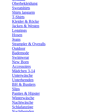
Oberbekleidung
Sweatshirts
Shirts langarm
T-Shirts
Kleider & Röcke
Jacken & Westen
Leggings
Hosen
Jeans
Strampler & Overalls
Outdoor
Bademode
Swimwear
New Born
Accessoires
Mädchen 3-14
Unterwäsche
Unterhemden
BH & Bustiers
Slips
Panties & Hipster
Winterwäsche
Nachtwäsche
Schlafanzüge
Nachthemden