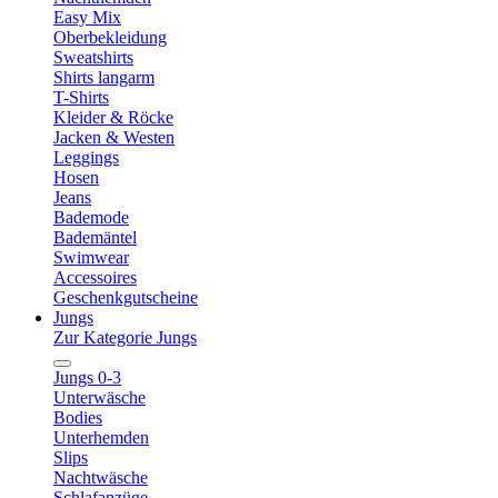
Easy Mix
Oberbekleidung
Sweatshirts
Shirts langarm
T-Shirts
Kleider & Röcke
Jacken & Westen
Leggings
Hosen
Jeans
Bademode
Bademäntel
Swimwear
Accessoires
Geschenkgutscheine
Jungs
Zur Kategorie Jungs
Jungs 0-3
Unterwäsche
Bodies
Unterhemden
Slips
Nachtwäsche
Schlafanzüge