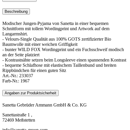
Beschreibung
Modischer Jungen-Pyjama von Sanetta in einer bequemen
Schnittform mit tollem Wordingprint und Artwork auf dem
Langarmshirt.
- Velours-Single Qualität aus 100% GOTS zertifizierter Bio
Baumwolle mit einer weichen Griffigkeit
- bunter WILD FOX Wordingprint und ein Fuchsschweif modisch
an der Seite platziert
- Kontrastnähte setzen beim Longsleeve einen spannenden Kontrast
- bequeme Schlafhose mit elastischem Taillenbund und breiten
Rippbündchen für einen guten Sitz
Art.-Nr.:
233037
Farb-Nr.:
1967
Angaben zur Produktsicherheit
Sanetta Gebrüder Ammann GmbH & Co. KG
Sanettastraße 1 ,
72469 Meßstetten
info@sanetta-group.com