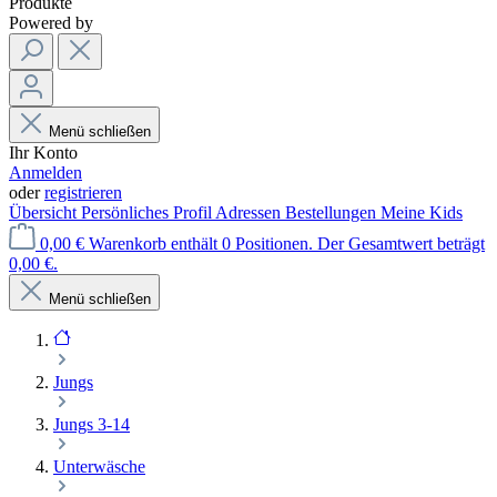
Produkte
Powered by
Menü schließen
Ihr Konto
Anmelden
oder
registrieren
Übersicht
Persönliches Profil
Adressen
Bestellungen
Meine Kids
0,00 €
Warenkorb enthält 0 Positionen. Der Gesamtwert beträgt
0,00 €.
Menü schließen
Jungs
Jungs 3-14
Unterwäsche