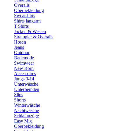
Overalls
Oberbekleidung
Sweatshirts
Shirts langarm
T-Shirts
Jacken & Westen
Strampler & Overalls
Hosen
Jeans
Outdoor
Bademode
Swimwear
New Born
Accessoires
Jungs 3-14
Unterwäsche
Unterhemden
Slips
Shorts
Winterwäsche
Nachtwäsche
Schlafanzüge
Easy Mix
Oberbekleidung