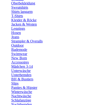
Oberbekleidung
Sweatshirts
Shirts langarm
T-Shirts
Kleider & Röcke
Jacken & Westen
Leggings
Hosen
Jeans
Strampler & Overalls
Outdoor
Bademode
Swimwear
New Born
Accessoires
Mädchen 3-14
Unterwäsche
Unterhemden
BH & Bustiers
Slips
Panties & Hipster
Winterwäsche
Nachtwäsche
Schlafanzüge
Nachthemden