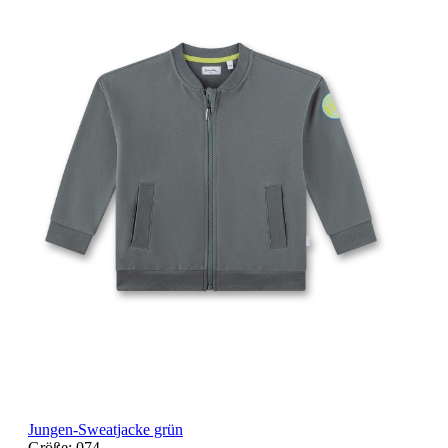
Jungen-Sweatjacke grün
Größe:
074