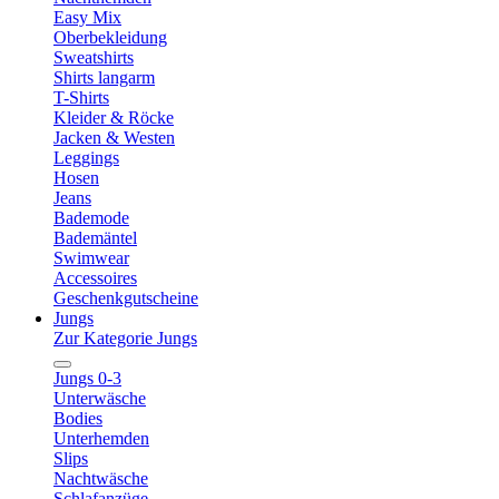
Easy Mix
Oberbekleidung
Sweatshirts
Shirts langarm
T-Shirts
Kleider & Röcke
Jacken & Westen
Leggings
Hosen
Jeans
Bademode
Bademäntel
Swimwear
Accessoires
Geschenkgutscheine
Jungs
Zur Kategorie Jungs
Jungs 0-3
Unterwäsche
Bodies
Unterhemden
Slips
Nachtwäsche
Schlafanzüge